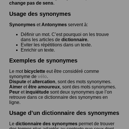
change pas de sens
.
Usage des synonymes
Synonymes
et
Antonymes
servent à:
Définir un mot. C’est pourquoi on les trouve
dans les articles de
dictionnaire.
Eviter les répétitions dans un texte.
Enrichir un texte.
Exemples de synonymes
Le mot
bicyclette
eut être considéré comme
synonyme de
vélo
.
Dispute
et
altercation
, sont des mots synonymes.
Aimer
et
être amoureux
, sont des mots synonymes.
Peur
et
inquiétude
sont deux synonymes que l’on
retrouve dans ce dictionnaire des synonymes en
ligne.
Usage d’un dictionnaire des synonymes
Le
dictionnaire des synonymes
permet de trouver
des termes plus adaptés au contexte que ceux dont