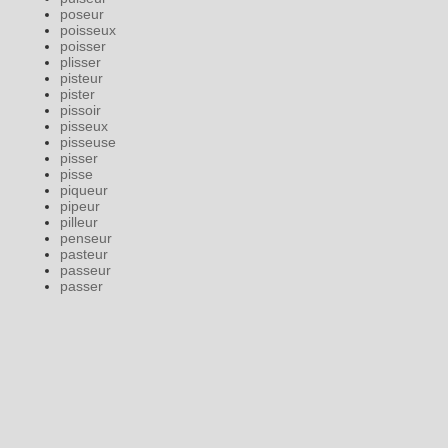
poseur
poisseux
poisser
plisser
pisteur
pister
pissoir
pisseux
pisseuse
pisser
pisse
piqueur
pipeur
pilleur
penseur
pasteur
passeur
passer