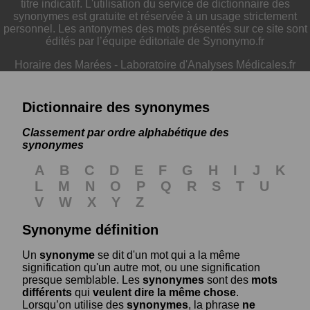
titre indicatif. L'utilisation du service de dictionnaire des
synonymes est gratuite et réservée à un usage strictement
personnel. Les antonymes des mots présentés sur ce site sont
édités par l’équipe éditoriale de Synonymo.fr
Horaire des Marées
-
Laboratoire d'Analyses Médicales.fr
Dictionnaire des synonymes
Classement par ordre alphabétique des
synonymes
A
B
C
D
E
F
G
H
I
J
K
L
M
N
O
P
Q
R
S
T
U
V
W
X
Y
Z
Synonyme définition
Un
synonyme
se dit d'un mot qui a la même
signification qu'un autre mot, ou une signification
presque semblable. Les
synonymes
sont des
mots
différents
qui
veulent dire la même chose
.
Lorsqu’on utilise des
synonymes
, la phrase
ne