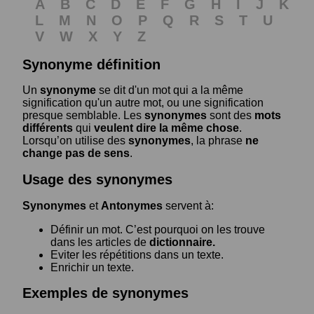
A
B
C
D
E
F
G
H
I
J
K
L
M
N
O
P
Q
R
S
T
U
V
W
X
Y
Z
Synonyme définition
Un
synonyme
se dit d'un mot qui a la même
signification qu'un autre mot, ou une signification
presque semblable. Les
synonymes
sont des
mots
différents
qui
veulent dire la même chose
.
Lorsqu’on utilise des
synonymes
, la phrase
ne
change pas de sens
.
Usage des synonymes
Synonymes
et
Antonymes
servent à:
Définir un mot. C’est pourquoi on les trouve
dans les articles de
dictionnaire.
Eviter les répétitions dans un texte.
Enrichir un texte.
Exemples de synonymes