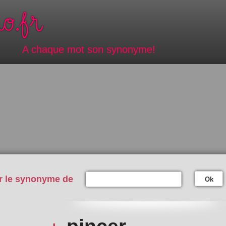
A chaque mot son synonyme!
r le synonyme de
Ok