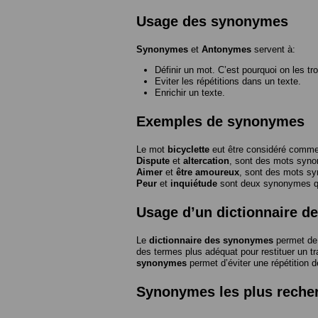
Usage des synonymes
Synonymes
et
Antonymes
servent à:
Définir un mot. C’est pourquoi on les tr
Eviter les répétitions dans un texte.
Enrichir un texte.
Exemples de synonymes
Le mot
bicyclette
eut être considéré com
Dispute
et
altercation
, sont des mots syn
Aimer
et
être amoureux
, sont des mots s
Peur
et
inquiétude
sont deux synonymes que
Usage d’un dictionnaire 
Le
dictionnaire des synonymes
permet de 
des termes plus adéquat pour restituer un trai
synonymes
permet d’éviter une répétition d
Synonymes les plus reche