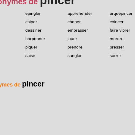
pincer
onymes de
épingler
appréhender
arquepincer
chiper
choper
coincer
dessiner
embrasser
faire vibrer
harponner
jouer
mordre
piquer
prendre
presser
saisir
sangler
serrer
pincer
ymes de