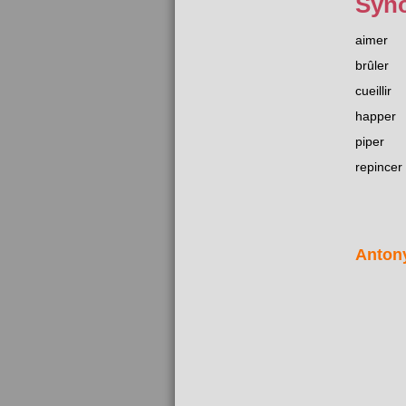
Syn
aimer
brûler
cueillir
happer
piper
repincer
Anton