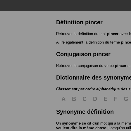
Définition pincer
Retrouver la définition du mot
pincer
avec l
A lire également la définition du terme
pince
Conjugaison pincer
Retrouver la conjugaison du verbe
pincer
s
Dictionnaire des synonym
Classement par ordre alphabétique des
A
B
C
D
E
F
G
Synonyme définition
Un
synonyme
se dit d'un mot qui a la même
veulent dire la même chose
. Lorsqu’on ut