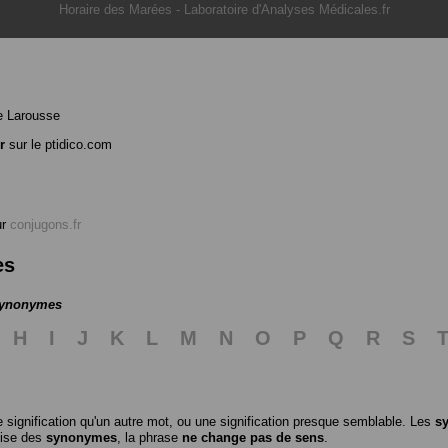
Horaire des Marées
-
Laboratoire d'Analyses Médicales.fr
e Larousse
r
sur le ptidico.com
ur
conjugons.fr
es
 synonymes
H
I
J
K
L
M
N
O
P
Q
R
S
 signification qu'un autre mot, ou une signification presque semblable. Les
s
ilise des
synonymes
, la phrase
ne change pas de sens
.