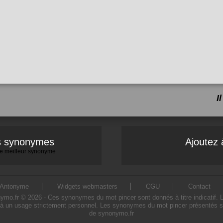
I
es synonymes
Ajoutez 
 le meilleur synonyme
Antonyme
Widgets webmasters
CGU
Contact
o.fr © 2026 - Ces synonymes du mot pincer sont donnés à titre indicatif. L'ut
à un usage strictement personnel. Les synonymes du mot pincer présentés sur 
de synonymo.fr