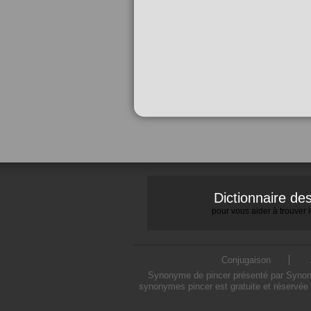
Dictionnaire d
pour vous aider à trouver
Conjugaison
Synonyme de pincer présenté par Synonym
synonymes pincer est gratuite et réservée 