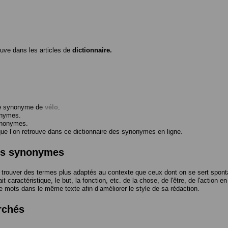
ouve dans les articles de
dictionnaire.
me synonyme de
vélo
.
onymes.
ynonymes.
 l’on retrouve dans ce dictionnaire des synonymes en ligne.
des synonymes
trouver des termes plus adaptés au contexte que ceux dont on se sert spont
t caractéristique, le but, la fonction, etc. de la chose, de l'être, de l'action e
e mots dans le même texte afin d’améliorer le style de sa rédaction.
rchés