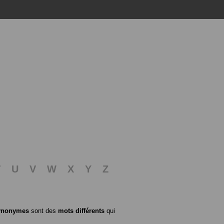
T
U
V
W
X
Y
Z
ynonymes
sont des
mots différents
qui