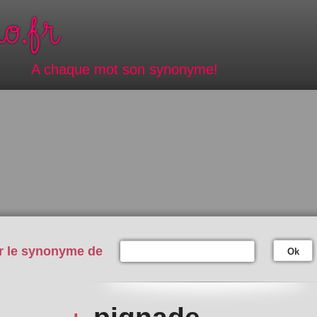
A chaque mot son synonyme!
r le synonyme de
Ok