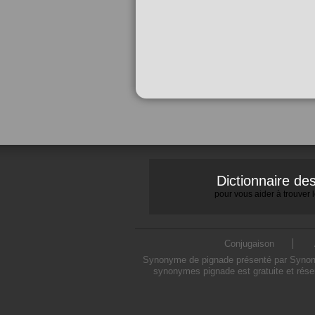
Dictionnaire d
pour vous aider à trouver
Conjugaison
Synonyme de pignade présenté par Synonymo
synonymes pignade est gratuite et rése