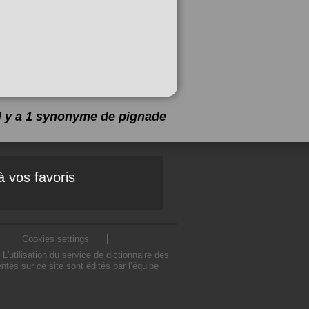
Il y a 1 synonyme de
pignade
à vos favoris
Cookies settings
utilisation du service de dictionnaire des
és sur ce site sont édités par l’équipe