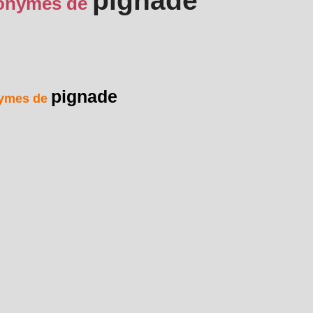
pignade
onymes de
pignade
ymes de