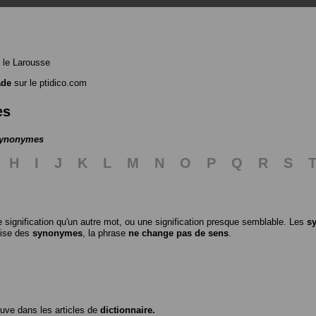
 le Larousse
ade
sur le ptidico.com
es
 synonymes
H
I
J
K
L
M
N
O
P
Q
R
S
 signification qu'un autre mot, ou une signification presque semblable. Les
s
ilise des
synonymes
, la phrase
ne change pas de sens
.
ouve dans les articles de
dictionnaire.