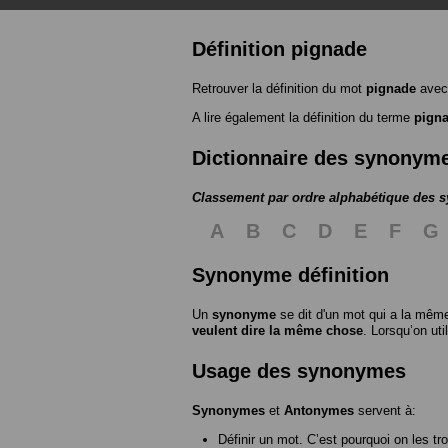
Définition pignade
Retrouver la définition du mot
pignade
avec
A lire également la définition du terme
pign
Dictionnaire des synonym
Classement par ordre alphabétique des
A
B
C
D
E
F
G
Synonyme définition
Un
synonyme
se dit d'un mot qui a la même
veulent dire la même chose
. Lorsqu’on ut
Usage des synonymes
Synonymes
et
Antonymes
servent à:
Définir un mot. C’est pourquoi on les tr