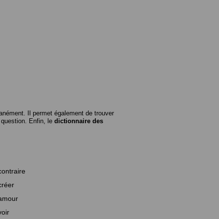
anément. Il permet également de trouver
n question. Enfin, le
dictionnaire des
contraire
créer
amour
voir