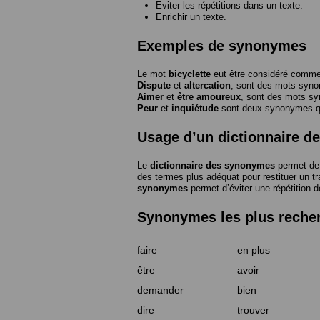
Eviter les répétitions dans un texte.
Enrichir un texte.
Exemples de synonymes
Le mot
bicyclette
eut être considéré com
Dispute
et
altercation
, sont des mots syn
Aimer
et
être amoureux
, sont des mots s
Peur
et
inquiétude
sont deux synonymes que
Usage d’un dictionnaire 
Le
dictionnaire des synonymes
permet de 
des termes plus adéquat pour restituer un trai
synonymes
permet d’éviter une répétition d
Synonymes les plus reche
faire
en plus
être
avoir
demander
bien
dire
trouver