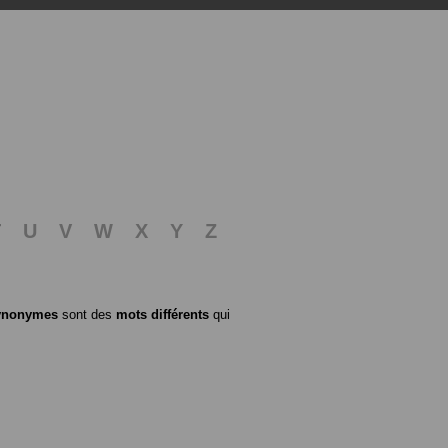
T
U
V
W
X
Y
Z
ynonymes
sont des
mots différents
qui