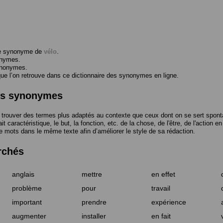
me synonyme de
vélo
.
onymes.
ynonymes.
 l’on retrouve dans ce dictionnaire des synonymes en ligne.
des synonymes
trouver des termes plus adaptés au contexte que ceux dont on se sert spont
t caractéristique, le but, la fonction, etc. de la chose, de l'être, de l'action e
e mots dans le même texte afin d’améliorer le style de sa rédaction.
rchés
anglais
mettre
en effet
problème
pour
travail
important
prendre
expérience
augmenter
installer
en fait