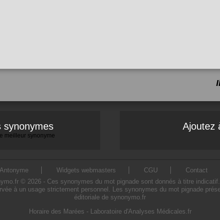
es synonymes
Ajoutez 
 le meilleur synonyme
Antonyme
Widgets webmasters
CGU
Contact
.fr © 2026 - Ces synonymes du mot pignade sont donnés à titre indicatif. L'
rvée à un usage strictement personnel. Les synonymes du mot pignade présent
éditoriale de synonymo.fr
Horaire des Marées
-
Laboratoire d'Analyses Médicales.fr