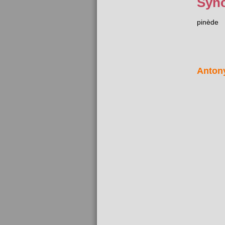
Syn
pinède
Anton