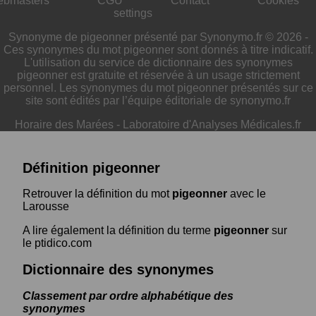
ebmasters
CGU
Contact
Cookies
settings
Synonyme de pigeonner présenté par Synonymo.fr © 2026 -
Ces synonymes du mot pigeonner sont donnés à titre indicatif.
L'utilisation du service de dictionnaire des synonymes
pigeonner est gratuite et réservée à un usage strictement
personnel. Les synonymes du mot pigeonner présentés sur ce
site sont édités par l’équipe éditoriale de synonymo.fr
Horaire des Marées
-
Laboratoire d'Analyses Médicales.fr
Définition pigeonner
Retrouver la définition du mot
pigeonner
avec le
Larousse
A lire également la définition du terme
pigeonner
sur
le ptidico.com
Dictionnaire des synonymes
Classement par ordre alphabétique des
synonymes