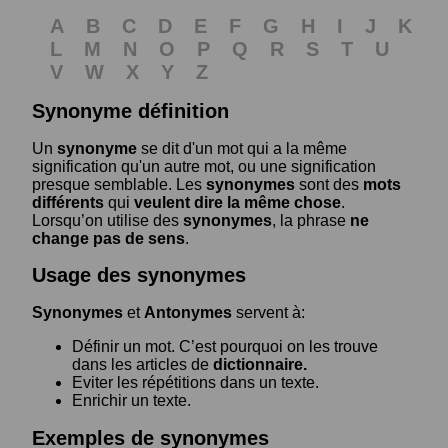
A
B
C
D
E
F
G
H
I
J
K
L
M
N
O
P
Q
R
S
T
U
V
W
X
Y
Z
Synonyme définition
Un
synonyme
se dit d'un mot qui a la même
signification qu'un autre mot, ou une signification
presque semblable. Les
synonymes
sont des
mots
différents
qui
veulent dire la même chose
.
Lorsqu’on utilise des
synonymes
, la phrase
ne
change pas de sens
.
Usage des synonymes
Synonymes
et
Antonymes
servent à:
Définir un mot. C’est pourquoi on les trouve
dans les articles de
dictionnaire.
Eviter les répétitions dans un texte.
Enrichir un texte.
Exemples de synonymes