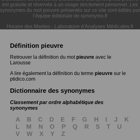
est gratuite et réservée à un usage strictement personnel. Les
synonymes du mot pieuvre présentés sur ce site sont édités par
l’équipe éditoriale de synonymo.fr
Horaire des Marées
-
Laboratoire d'Analyses Médicales.fr
Définition pieuvre
Retrouver la définition du mot
pieuvre
avec le
Larousse
A lire également la définition du terme
pieuvre
sur le
ptidico.com
Dictionnaire des synonymes
Classement par ordre alphabétique des
synonymes
A
B
C
D
E
F
G
H
I
J
K
L
M
N
O
P
Q
R
S
T
U
V
W
X
Y
Z