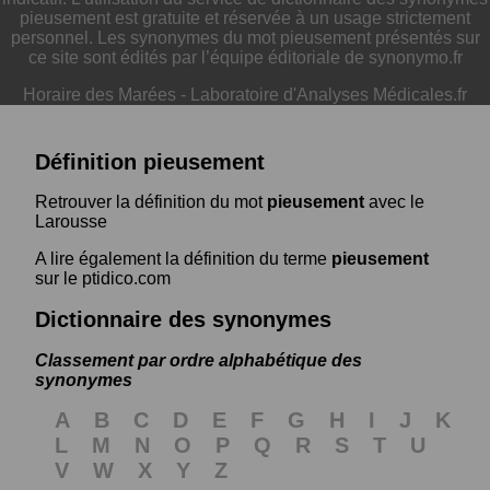
pieusement est gratuite et réservée à un usage strictement
personnel. Les synonymes du mot pieusement présentés sur
ce site sont édités par l’équipe éditoriale de synonymo.fr
Horaire des Marées
-
Laboratoire d'Analyses Médicales.fr
Définition pieusement
Retrouver la définition du mot
pieusement
avec le
Larousse
A lire également la définition du terme
pieusement
sur le ptidico.com
Dictionnaire des synonymes
Classement par ordre alphabétique des
synonymes
A
B
C
D
E
F
G
H
I
J
K
L
M
N
O
P
Q
R
S
T
U
V
W
X
Y
Z