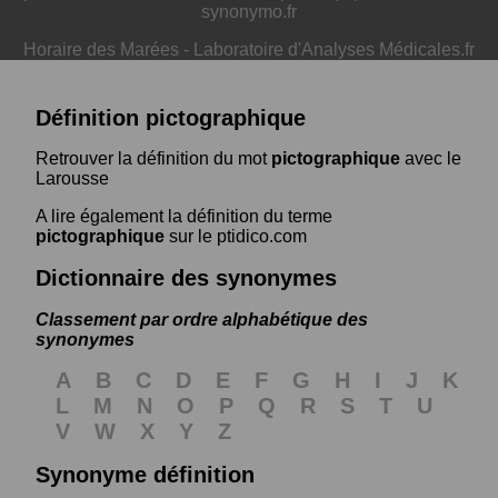
synonymo.fr
Horaire des Marées
-
Laboratoire d'Analyses Médicales.fr
Définition pictographique
Retrouver la définition du mot
pictographique
avec le
Larousse
A lire également la définition du terme
pictographique
sur le ptidico.com
Dictionnaire des synonymes
Classement par ordre alphabétique des
synonymes
A
B
C
D
E
F
G
H
I
J
K
L
M
N
O
P
Q
R
S
T
U
V
W
X
Y
Z
Synonyme définition