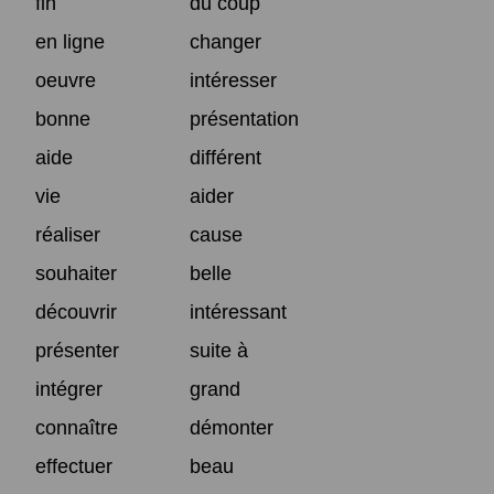
fin
du coup
en ligne
changer
oeuvre
intéresser
bonne
présentation
aide
différent
vie
aider
réaliser
cause
souhaiter
belle
découvrir
intéressant
présenter
suite à
intégrer
grand
connaître
démonter
effectuer
beau