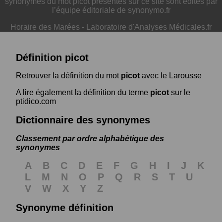
synonymes du mot picot présentés sur ce site sont édités par
l’équipe éditoriale de synonymo.fr
Horaire des Marées
-
Laboratoire d'Analyses Médicales.fr
Définition picot
Retrouver la définition du mot
picot
avec le Larousse
A lire également la définition du terme
picot
sur le
ptidico.com
Dictionnaire des synonymes
Classement par ordre alphabétique des
synonymes
A
B
C
D
E
F
G
H
I
J
K
L
M
N
O
P
Q
R
S
T
U
V
W
X
Y
Z
Synonyme définition