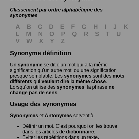
Classement par ordre alphabétique des
synonymes
A
B
C
D
E
F
G
H
I
J
K
L
M
N
O
P
Q
R
S
T
U
V
W
X
Y
Z
Synonyme définition
Un
synonyme
se dit d'un mot qui a la même
signification qu'un autre mot, ou une signification
presque semblable. Les
synonymes
sont des
mots
différents
qui
veulent dire la même chose
.
Lorsqu’on utilise des
synonymes
, la phrase
ne
change pas de sens
.
Usage des synonymes
Synonymes
et
Antonymes
servent à:
Définir un mot. C’est pourquoi on les trouve
dans les articles de
dictionnaire.
Eviter les répétitions dans un texte.