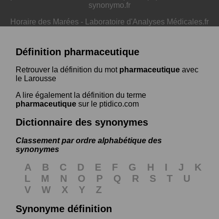
synonymo.fr
Horaire des Marées
-
Laboratoire d'Analyses Médicales.fr
Définition pharmaceutique
Retrouver la définition du mot
pharmaceutique
avec
le Larousse
A lire également la définition du terme
pharmaceutique
sur le ptidico.com
Dictionnaire des synonymes
Classement par ordre alphabétique des
synonymes
A
B
C
D
E
F
G
H
I
J
K
L
M
N
O
P
Q
R
S
T
U
V
W
X
Y
Z
Synonyme définition