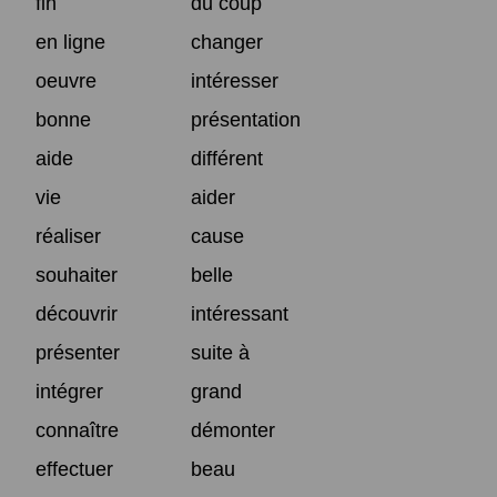
fin
du coup
en ligne
changer
oeuvre
intéresser
bonne
présentation
aide
différent
vie
aider
réaliser
cause
souhaiter
belle
découvrir
intéressant
présenter
suite à
intégrer
grand
connaître
démonter
effectuer
beau