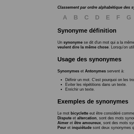
Classement par ordre alphabétique des
A
B
C
D
E
F
G
Synonyme définition
Un
synonyme
se dit d'un mot qui a la même
veulent dire la même chose
. Lorsqu’on ut
Usage des synonymes
Synonymes
et
Antonymes
servent à:
Définir un mot. C’est pourquoi on les tr
Eviter les répétitions dans un texte.
Enrichir un texte.
Exemples de synonymes
Le mot
bicyclette
eut être considéré com
Dispute
et
altercation
, sont des mots syn
Aimer
et
être amoureux
, sont des mots s
Peur
et
inquiétude
sont deux synonymes que