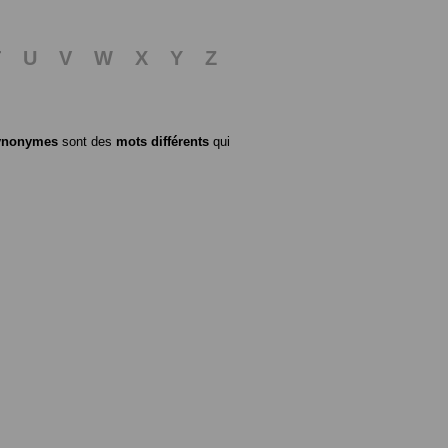
T
U
V
W
X
Y
Z
ynonymes
sont des
mots différents
qui