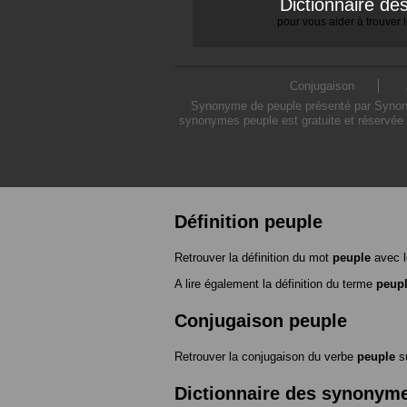
Dictionnaire d
pour vous aider à trouver
Conjugaison
Synonyme de peuple présenté par Synonymo
synonymes peuple est gratuite et réservée 
Définition peuple
Retrouver la définition du mot
peuple
avec l
A lire également la définition du terme
peup
Conjugaison peuple
Retrouver la conjugaison du verbe
peuple
s
Dictionnaire des synonym