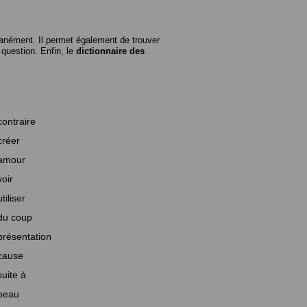
anément. Il permet également de trouver
n question. Enfin, le
dictionnaire des
contraire
créer
amour
voir
utiliser
du coup
présentation
cause
suite à
beau