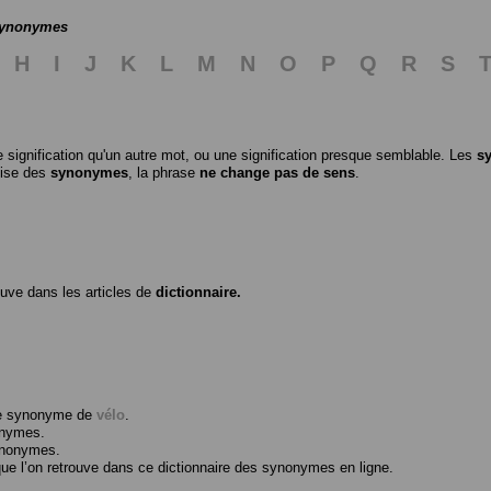
 synonymes
H
I
J
K
L
M
N
O
P
Q
R
S
 signification qu'un autre mot, ou une signification presque semblable. Les
s
ilise des
synonymes
, la phrase
ne change pas de sens
.
ouve dans les articles de
dictionnaire.
me synonyme de
vélo
.
onymes.
ynonymes.
 l’on retrouve dans ce dictionnaire des synonymes en ligne.