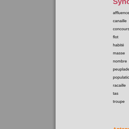
Syn
affluenc
canaille
concour
flot
habité
masse
nombre
peuplad
populati
racaille
tas
troupe