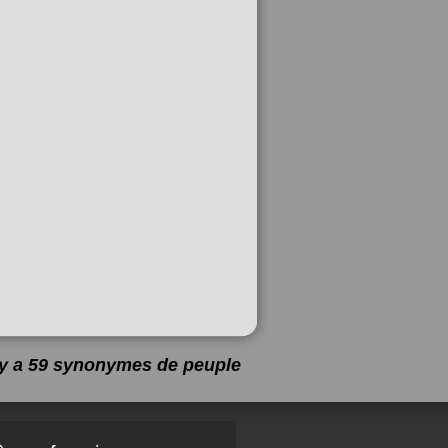
l y a 59 synonymes de
peuple