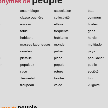
peuple
onymes de
e
assemblage
association
état
classe ouvrière
collectivité
commun
s
essaim
ethnie
fidèles
foule
fréquenté
gens
habitant
habitants
horde
masses laborieuses
monde
multitude
ouailles
patrie
pays
e
piétaille
plèbe
populacier
on
populeux
populo
public
race
roture
société
Tiers-état
tourbe
tribu
troupeau
volée
vulgaire
peuple