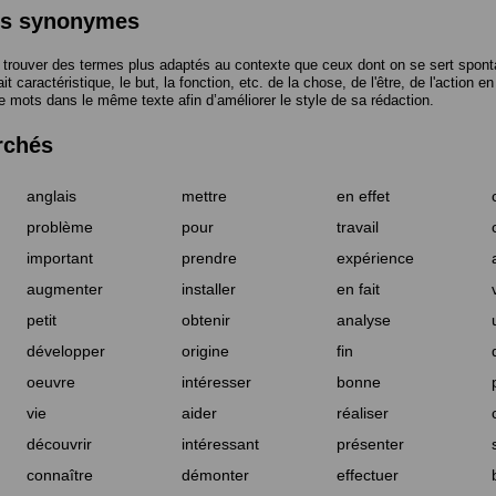
des synonymes
trouver des termes plus adaptés au contexte que ceux dont on se sert spont
t caractéristique, le but, la fonction, etc. de la chose, de l'être, de l'action e
e mots dans le même texte afin d’améliorer le style de sa rédaction.
rchés
anglais
mettre
en effet
problème
pour
travail
important
prendre
expérience
augmenter
installer
en fait
petit
obtenir
analyse
développer
origine
fin
oeuvre
intéresser
bonne
vie
aider
réaliser
découvrir
intéressant
présenter
connaître
démonter
effectuer