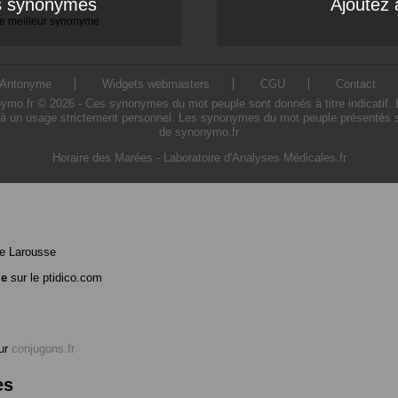
es synonymes
Ajoutez 
 le meilleur synonyme
Antonyme
Widgets webmasters
CGU
Contact
.fr © 2026 - Ces synonymes du mot peuple sont donnés à titre indicatif. L'u
à un usage strictement personnel. Les synonymes du mot peuple présentés sur 
de synonymo.fr
Horaire des Marées
-
Laboratoire d'Analyses Médicales.fr
e Larousse
le
sur le ptidico.com
ur
conjugons.fr
es