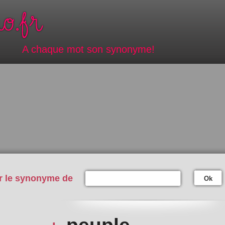
A chaque mot son synonyme!
r le synonyme de
Ok