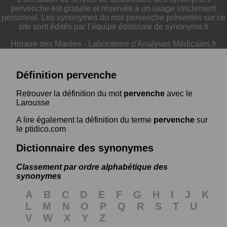
pervenche est gratuite et réservée à un usage strictement
personnel. Les synonymes du mot pervenche présentés sur ce
site sont édités par l’équipe éditoriale de synonymo.fr
Horaire des Marées
-
Laboratoire d'Analyses Médicales.fr
Définition pervenche
Retrouver la définition du mot
pervenche
avec le
Larousse
A lire également la définition du terme
pervenche
sur
le ptidico.com
Dictionnaire des synonymes
Classement par ordre alphabétique des
synonymes
A
B
C
D
E
F
G
H
I
J
K
L
M
N
O
P
Q
R
S
T
U
V
W
X
Y
Z