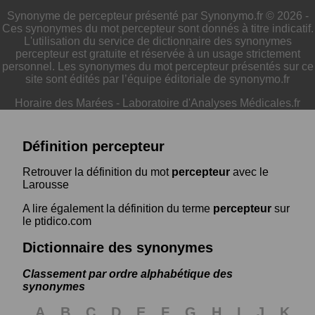
Synonyme de percepteur présenté par Synonymo.fr © 2026 -
Ces synonymes du mot percepteur sont donnés à titre indicatif.
L'utilisation du service de dictionnaire des synonymes
percepteur est gratuite et réservée à un usage strictement
personnel. Les synonymes du mot percepteur présentés sur ce
site sont édités par l’équipe éditoriale de synonymo.fr
Horaire des Marées
-
Laboratoire d'Analyses Médicales.fr
Définition percepteur
Retrouver la définition du mot
percepteur
avec le
Larousse
A lire également la définition du terme
percepteur
sur
le ptidico.com
Dictionnaire des synonymes
Classement par ordre alphabétique des
synonymes
A
B
C
D
E
F
G
H
I
J
K