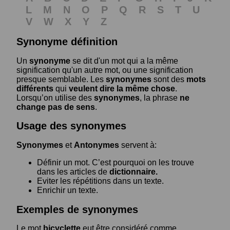
L
M
N
O
P
Q
R
S
T
U
V
W
X
Y
Z
Synonyme définition
Un
synonyme
se dit d'un mot qui a la même
signification qu'un autre mot, ou une signification
presque semblable. Les
synonymes
sont des
mots
différents
qui
veulent dire la même chose
.
Lorsqu’on utilise des
synonymes
, la phrase
ne
change pas de sens
.
Usage des synonymes
Synonymes
et
Antonymes
servent à:
Définir un mot. C’est pourquoi on les trouve
dans les articles de
dictionnaire.
Eviter les répétitions dans un texte.
Enrichir un texte.
Exemples de synonymes
Le mot
bicyclette
eut être considéré comme