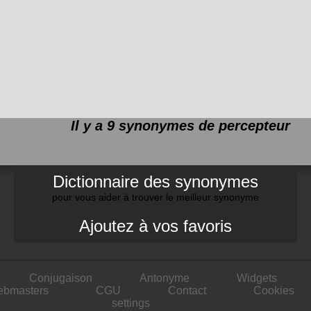
Il y a 9 synonymes de
percepteur
Dictionnaire des synonymes
pour vous aider à trouver le meilleur synonyme
Ajoutez à vos favoris
Conjugaison
Antonyme
Widgets
ebmasters
CGU
Contact
Cookies
settings