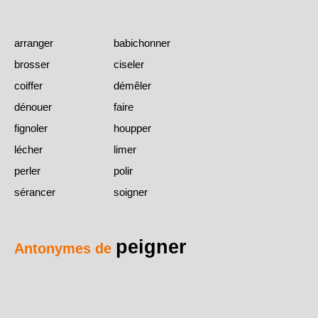
arranger
babichonner
brosser
ciseler
coiffer
démêler
dénouer
faire
fignoler
houpper
lécher
limer
perler
polir
sérancer
soigner
peigner
Antonymes de