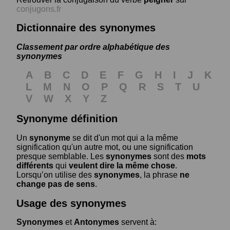
conjugons.fr
Dictionnaire des synonymes
Classement par ordre alphabétique des
synonymes
A
B
C
D
E
F
G
H
I
J
K
L
M
N
O
P
Q
R
S
T
U
V
W
X
Y
Z
Synonyme définition
Un
synonyme
se dit d'un mot qui a la même
signification qu'un autre mot, ou une signification
presque semblable. Les
synonymes
sont des
mots
différents
qui
veulent dire la même chose
.
Lorsqu’on utilise des
synonymes
, la phrase
ne
change pas de sens
.
Usage des synonymes
Synonymes
et
Antonymes
servent à: