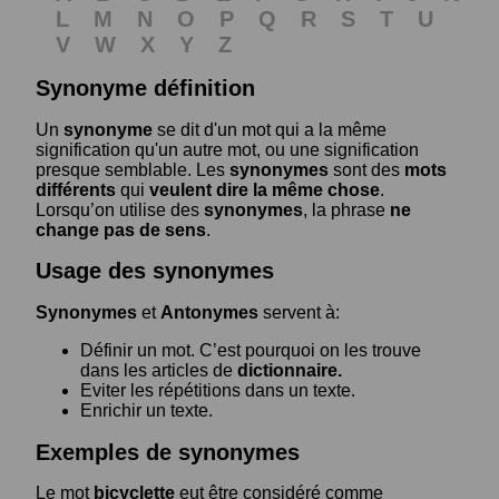
L
M
N
O
P
Q
R
S
T
U
V
W
X
Y
Z
Synonyme définition
Un
synonyme
se dit d'un mot qui a la même
signification qu'un autre mot, ou une signification
presque semblable. Les
synonymes
sont des
mots
différents
qui
veulent dire la même chose
.
Lorsqu’on utilise des
synonymes
, la phrase
ne
change pas de sens
.
Usage des synonymes
Synonymes
et
Antonymes
servent à:
Définir un mot. C’est pourquoi on les trouve
dans les articles de
dictionnaire.
Eviter les répétitions dans un texte.
Enrichir un texte.
Exemples de synonymes
Le mot
bicyclette
eut être considéré comme