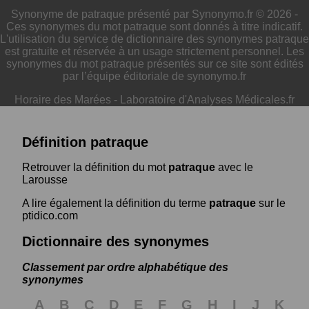
Synonyme de patraque présenté par Synonymo.fr © 2026 -
Ces synonymes du mot patraque sont donnés à titre indicatif.
L'utilisation du service de dictionnaire des synonymes patraque
est gratuite et réservée à un usage strictement personnel. Les
synonymes du mot patraque présentés sur ce site sont édités
par l’équipe éditoriale de synonymo.fr
Horaire des Marées
-
Laboratoire d'Analyses Médicales.fr
Définition patraque
Retrouver la définition du mot
patraque
avec le
Larousse
A lire également la définition du terme
patraque
sur le
ptidico.com
Dictionnaire des synonymes
Classement par ordre alphabétique des
synonymes
A
B
C
D
E
F
G
H
I
J
K