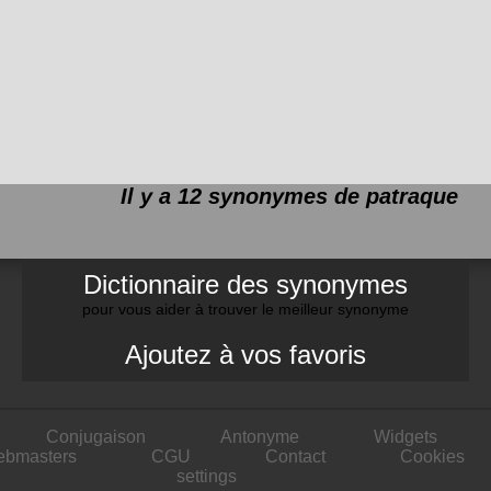
Il y a 12 synonymes de
patraque
Dictionnaire des synonymes
pour vous aider à trouver le meilleur synonyme
Ajoutez à vos favoris
Conjugaison
Antonyme
Widgets
ebmasters
CGU
Contact
Cookies
settings