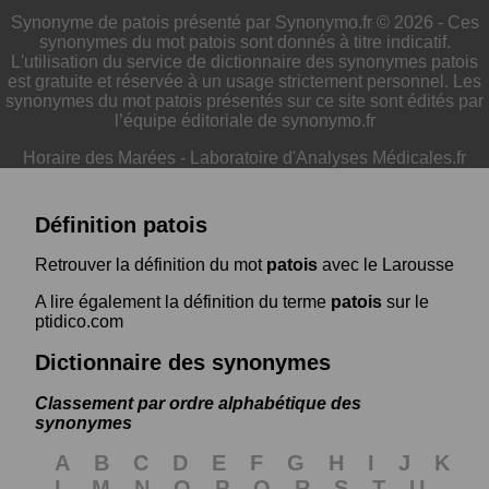
Synonyme de patois présenté par Synonymo.fr © 2026 - Ces
synonymes du mot patois sont donnés à titre indicatif.
L'utilisation du service de dictionnaire des synonymes patois
est gratuite et réservée à un usage strictement personnel. Les
synonymes du mot patois présentés sur ce site sont édités par
l’équipe éditoriale de synonymo.fr
Horaire des Marées
-
Laboratoire d'Analyses Médicales.fr
Définition patois
Retrouver la définition du mot
patois
avec le Larousse
A lire également la définition du terme
patois
sur le
ptidico.com
Dictionnaire des synonymes
Classement par ordre alphabétique des
synonymes
A
B
C
D
E
F
G
H
I
J
K
L
M
N
O
P
Q
R
S
T
U