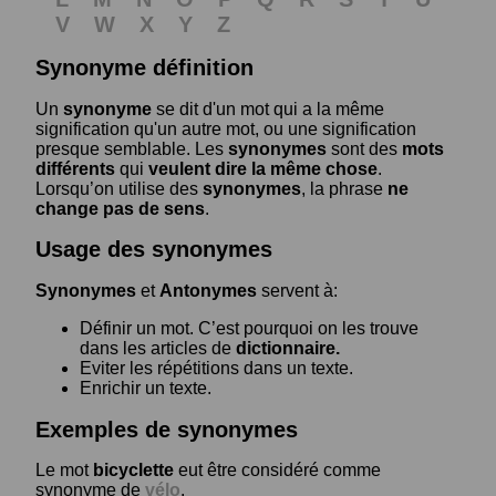
V
W
X
Y
Z
Synonyme définition
Un
synonyme
se dit d'un mot qui a la même
signification qu'un autre mot, ou une signification
presque semblable. Les
synonymes
sont des
mots
différents
qui
veulent dire la même chose
.
Lorsqu’on utilise des
synonymes
, la phrase
ne
change pas de sens
.
Usage des synonymes
Synonymes
et
Antonymes
servent à:
Définir un mot. C’est pourquoi on les trouve
dans les articles de
dictionnaire.
Eviter les répétitions dans un texte.
Enrichir un texte.
Exemples de synonymes
Le mot
bicyclette
eut être considéré comme
synonyme de
vélo
.