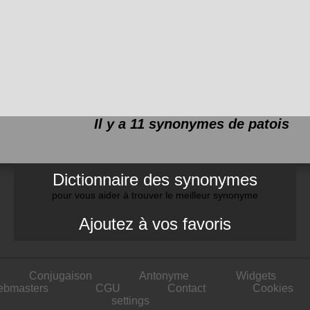
Il y a 11 synonymes de
patois
Dictionnaire des synonymes
pour vous aider à trouver le meilleur synonyme
Ajoutez à vos favoris
Conjugaison
Antonyme
Widgets
ebmasters
CGU
Contact
Cookies
settings