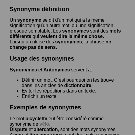
Synonyme définition
Un
synonyme
se dit d'un mot qui a la même
signification qu'un autre mot, ou une signification
presque semblable. Les
synonymes
sont des
mots
différents
qui
veulent dire la même chose
.
Lorsqu’on utilise des
synonymes
, la phrase
ne
change pas de sens
.
Usage des synonymes
Synonymes
et
Antonymes
servent à:
Définir un mot. C’est pourquoi on les trouve
dans les articles de
dictionnaire.
Eviter les répétitions dans un texte.
Enrichir un texte.
Exemples de synonymes
Le mot
bicyclette
eut être considéré comme
synonyme de
vélo
.
Dispute
et
altercation
, sont des mots synonymes.
Aimer
et
être amoureux
, sont des mots synonymes.