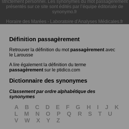
strictement personnel. Les synonymes du mot passagèrement
présentés sur ce site sont édités par l’équipe éditoriale de
synonymo.fr
Horaire des Marées
-
Laboratoire d'Analyses Médicales.fr
Définition passagèrement
Retrouver la définition du mot
passagèrement
avec
le Larousse
A lire également la définition du terme
passagèrement
sur le ptidico.com
Dictionnaire des synonymes
Classement par ordre alphabétique des
synonymes
A
B
C
D
E
F
G
H
I
J
K
L
M
N
O
P
Q
R
S
T
U
V
W
X
Y
Z