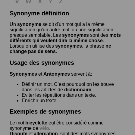
V
W
X
Y
Z
Synonyme définition
Un
synonyme
se dit d'un mot qui a la même
signification qu'un autre mot, ou une signification
presque semblable. Les
synonymes
sont des
mots
différents
qui
veulent dire la même chose
.
Lorsqu’on utilise des
synonymes
, la phrase
ne
change pas de sens
.
Usage des synonymes
Synonymes
et
Antonymes
servent à:
Définir un mot. C’est pourquoi on les trouve
dans les articles de
dictionnaire.
Eviter les répétitions dans un texte.
Enrichir un texte.
Exemples de synonymes
Le mot
bicyclette
eut être considéré comme
synonyme de
vélo
.
Dispute
et
altercation
, sont des mots synonymes.