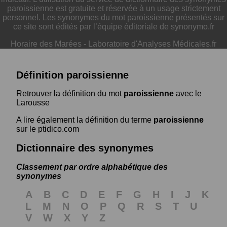
paroissienne est gratuite et réservée à un usage strictement
personnel. Les synonymes du mot paroissienne présentés sur
ce site sont édités par l’équipe éditoriale de synonymo.fr
Horaire des Marées
-
Laboratoire d'Analyses Médicales.fr
Définition paroissienne
Retrouver la définition du mot
paroissienne
avec le
Larousse
A lire également la définition du terme
paroissienne
sur le ptidico.com
Dictionnaire des synonymes
Classement par ordre alphabétique des
synonymes
A
B
C
D
E
F
G
H
I
J
K
L
M
N
O
P
Q
R
S
T
U
V
W
X
Y
Z