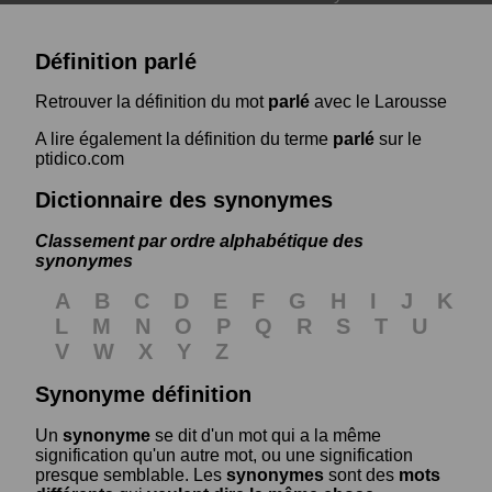
Définition parlé
Retrouver la définition du mot
parlé
avec le Larousse
A lire également la définition du terme
parlé
sur le
ptidico.com
Dictionnaire des synonymes
Classement par ordre alphabétique des
synonymes
A
B
C
D
E
F
G
H
I
J
K
L
M
N
O
P
Q
R
S
T
U
V
W
X
Y
Z
Synonyme définition
Un
synonyme
se dit d'un mot qui a la même
signification qu'un autre mot, ou une signification
presque semblable. Les
synonymes
sont des
mots