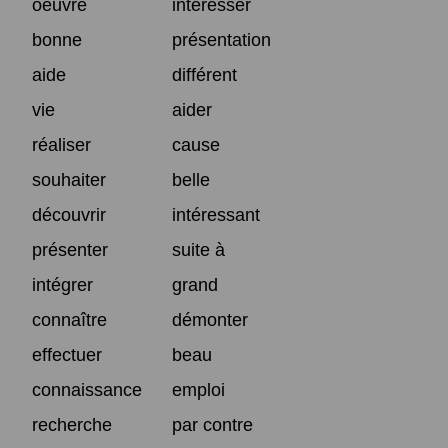
oeuvre
intéresser
bonne
présentation
aide
différent
vie
aider
réaliser
cause
souhaiter
belle
découvrir
intéressant
présenter
suite à
intégrer
grand
connaître
démonter
effectuer
beau
connaissance
emploi
recherche
par contre