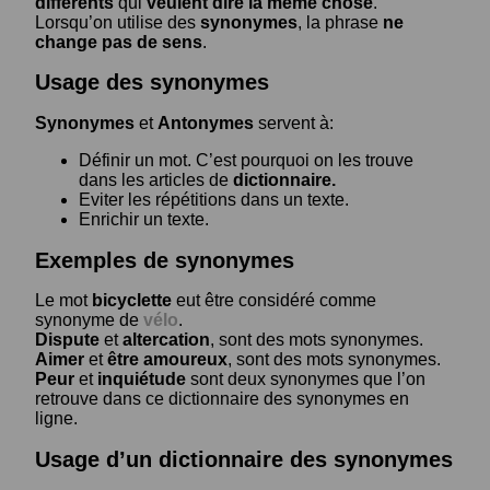
différents
qui
veulent dire la même chose
.
Lorsqu’on utilise des
synonymes
, la phrase
ne
change pas de sens
.
Usage des synonymes
Synonymes
et
Antonymes
servent à:
Définir un mot. C’est pourquoi on les trouve
dans les articles de
dictionnaire.
Eviter les répétitions dans un texte.
Enrichir un texte.
Exemples de synonymes
Le mot
bicyclette
eut être considéré comme
synonyme de
vélo
.
Dispute
et
altercation
, sont des mots synonymes.
Aimer
et
être amoureux
, sont des mots synonymes.
Peur
et
inquiétude
sont deux synonymes que l’on
retrouve dans ce dictionnaire des synonymes en
ligne.
Usage d’un dictionnaire des synonymes