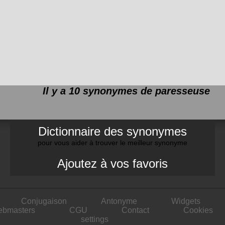
Il y a 10 synonymes de
paresseuse
Dictionnaire des synonymes
pour vous aider à trouver le meilleur synonyme
Ajoutez à vos favoris
Conjugaison
Antonyme
Widgets
ebmasters
CGU
Contact
Cookies
settings