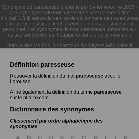
Synonyme de paresseuse présenté par Synonymo.fr © 2026 -
Ces synonymes du mot paresseuse sont donnés à titre
indicatif. L'utilisation du service de dictionnaire des synonymes
paresseuse est gratuite et réservée à un usage strictement
personnel. Les synonymes du mot paresseuse présentés sur
ce site sont édités par l’équipe éditoriale de synonymo.fr
Horaire des Marées
-
Laboratoire d'Analyses Médicales.fr
Définition paresseuse
Retrouver la définition du mot
paresseuse
avec le
Larousse
A lire également la définition du terme
paresseuse
sur le ptidico.com
Dictionnaire des synonymes
Classement par ordre alphabétique des
synonymes
A
B
C
D
E
F
G
H
I
J
K