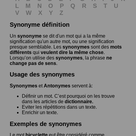
L
M
N
O
P
Q
R
S
T
U
V
W
X
Y
Z
Synonyme définition
Un
synonyme
se dit d'un mot qui a la même
signification qu'un autre mot, ou une signification
presque semblable. Les
synonymes
sont des
mots
différents
qui
veulent dire la même chose
.
Lorsqu’on utilise des
synonymes
, la phrase
ne
change pas de sens
.
Usage des synonymes
Synonymes
et
Antonymes
servent à:
Définir un mot. C’est pourquoi on les trouve
dans les articles de
dictionnaire.
Eviter les répétitions dans un texte.
Enrichir un texte.
Exemples de synonymes
Le mot
bicyclette
eut être considéré comme