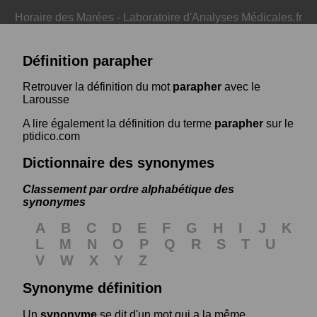
Horaire des Marées
-
Laboratoire d'Analyses Médicales.fr
Définition parapher
Retrouver la définition du mot
parapher
avec le
Larousse
A lire également la définition du terme
parapher
sur le
ptidico.com
Dictionnaire des synonymes
Classement par ordre alphabétique des
synonymes
A
B
C
D
E
F
G
H
I
J
K
L
M
N
O
P
Q
R
S
T
U
V
W
X
Y
Z
Synonyme définition
Un
synonyme
se dit d'un mot qui a la même