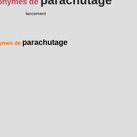
parachutage
onymes de
lancement
parachutage
ymes de