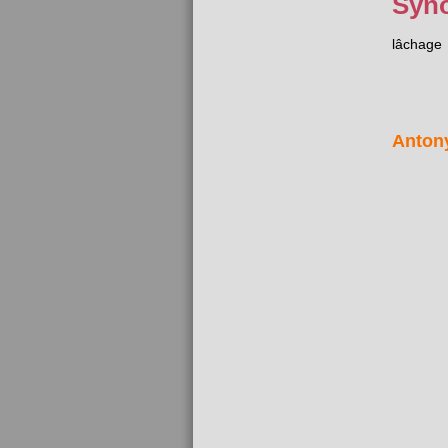
Syn
lâchage
Anton