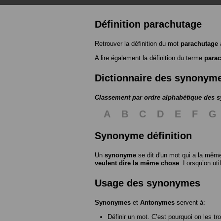
Définition parachutage
Retrouver la définition du mot
parachutage
A lire également la définition du terme
para
Dictionnaire des synonym
Classement par ordre alphabétique des
A
B
C
D
E
F
G
Synonyme définition
Un
synonyme
se dit d'un mot qui a la même
veulent dire la même chose
. Lorsqu’on ut
Usage des synonymes
Synonymes
et
Antonymes
servent à:
Définir un mot. C’est pourquoi on les tr