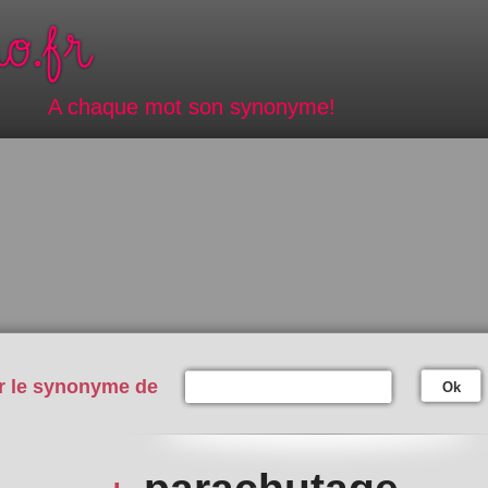
A chaque mot son synonyme!
r le synonyme de
Ok