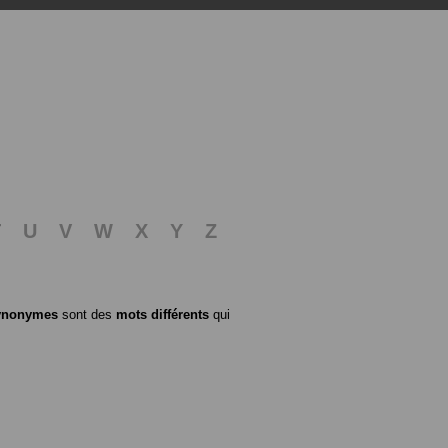
T
U
V
W
X
Y
Z
ynonymes
sont des
mots différents
qui