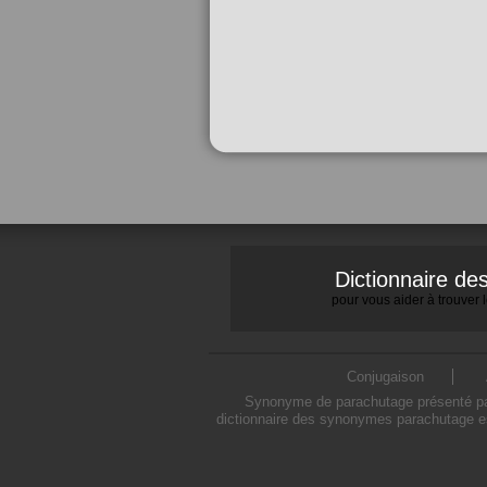
Dictionnaire d
pour vous aider à trouver
Conjugaison
Synonyme de parachutage présenté par 
dictionnaire des synonymes parachutage es