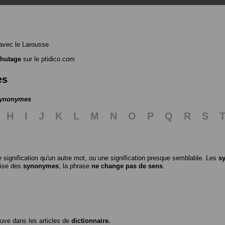
avec le Larousse
chutage
sur le ptidico.com
es
 synonymes
H
I
J
K
L
M
N
O
P
Q
R
S
 signification qu'un autre mot, ou une signification presque semblable. Les
s
ilise des
synonymes
, la phrase
ne change pas de sens
.
ouve dans les articles de
dictionnaire.