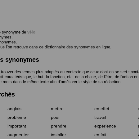
me synonyme de
vélo
.
onymes.
ynonymes.
 l’on retrouve dans ce dictionnaire des synonymes en ligne.
des synonymes
trouver des termes plus adaptés au contexte que ceux dont on se sert spont
t caractéristique, le but, la fonction, etc. de la chose, de l'être, de l'action e
e mots dans le même texte afin d’améliorer le style de sa rédaction.
rchés
anglais
mettre
en effet
problème
pour
travail
important
prendre
expérience
augmenter
installer
en fait