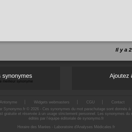
Il y a
es synonymes
Ajoutez 
 le meilleur synonyme
Antonyme
Widgets webmasters
CGU
Contact
Synonymo.fr © 2026 - Ces synonymes du mot parachutage sont donnés à titre 
t gratuite et réservée à un usage strictement personnel. Les synonymes du 
édités par l’équipe éditoriale de synonymo.fr
Horaire des Marées
-
Laboratoire d'Analyses Médicales.fr