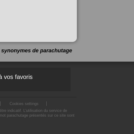
 2 synonymes de
parachutage
à vos favoris
Cookies settings
indicatif. L'utilisation du service de
mot parachutage présentés sur ce site sont