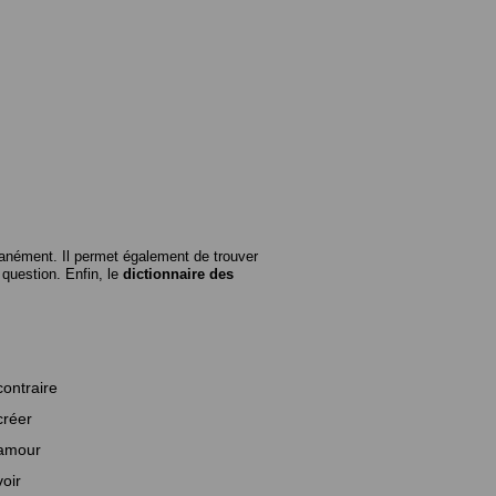
anément. Il permet également de trouver
n question. Enfin, le
dictionnaire des
contraire
créer
amour
voir