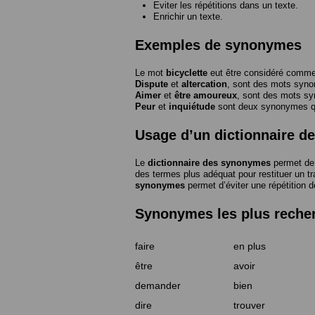
Eviter les répétitions dans un texte.
Enrichir un texte.
Exemples de synonymes
Le mot
bicyclette
eut être considéré com
Dispute
et
altercation
, sont des mots syn
Aimer
et
être amoureux
, sont des mots s
Peur
et
inquiétude
sont deux synonymes que
Usage d’un dictionnaire 
Le
dictionnaire des synonymes
permet de 
des termes plus adéquat pour restituer un trai
synonymes
permet d’éviter une répétition d
Synonymes les plus reche
faire
en plus
être
avoir
demander
bien
dire
trouver