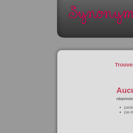
Trouve
Aucu
néanmoins
pard
par-