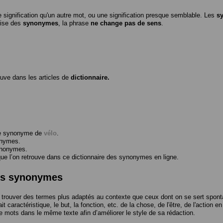
 signification qu'un autre mot, ou une signification presque semblable. Les
s
ilise des
synonymes
, la phrase
ne change pas de sens
.
ouve dans les articles de
dictionnaire.
me synonyme de
vélo
.
onymes.
ynonymes.
 l’on retrouve dans ce dictionnaire des synonymes en ligne.
des synonymes
trouver des termes plus adaptés au contexte que ceux dont on se sert spont
t caractéristique, le but, la fonction, etc. de la chose, de l'être, de l'action e
e mots dans le même texte afin d’améliorer le style de sa rédaction.