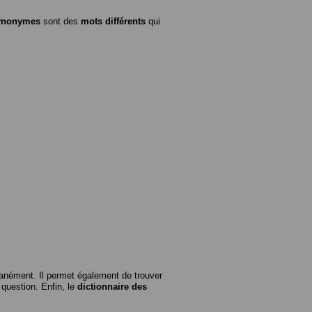
ynonymes
sont des
mots différents
qui
anément. Il permet également de trouver
n question. Enfin, le
dictionnaire des