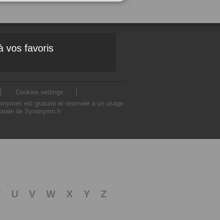
à vos favoris
Cookies settings
nonymes est gratuite et réservée à un usage
toriale de Synonymo.fr
T
U
V
W
X
Y
Z