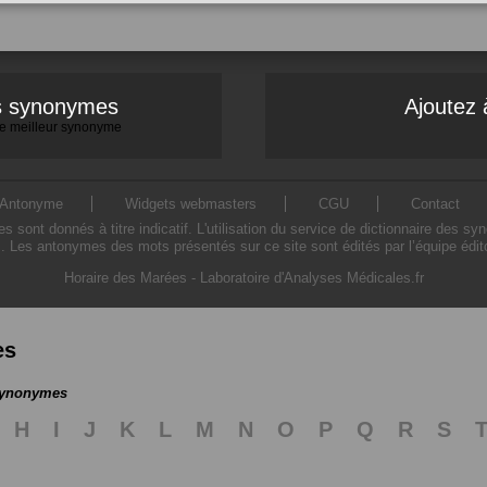
es synonymes
Ajoutez 
 le meilleur synonyme
Antonyme
Widgets webmasters
CGU
Contact
ont donnés à titre indicatif. L'utilisation du service de dictionnaire des sy
. Les antonymes des mots présentés sur ce site sont édités par l’équipe édi
Horaire des Marées
-
Laboratoire d'Analyses Médicales.fr
es
 synonymes
H
I
J
K
L
M
N
O
P
Q
R
S