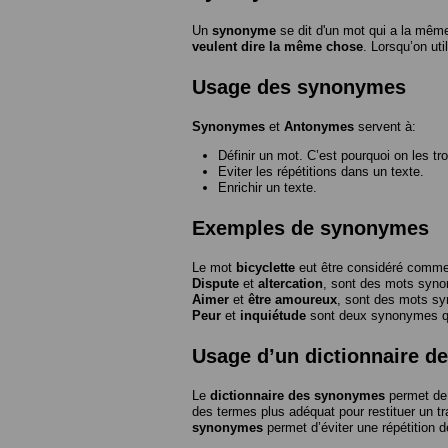
Un
synonyme
se dit d'un mot qui a la même
veulent dire la même chose
. Lorsqu’on ut
Usage des synonymes
Synonymes
et
Antonymes
servent à:
Définir un mot. C’est pourquoi on les tr
Eviter les répétitions dans un texte.
Enrichir un texte.
Exemples de synonymes
Le mot
bicyclette
eut être considéré com
Dispute
et
altercation
, sont des mots syn
Aimer
et
être amoureux
, sont des mots s
Peur
et
inquiétude
sont deux synonymes que
Usage d’un dictionnaire 
Le
dictionnaire des synonymes
permet de 
des termes plus adéquat pour restituer un trai
synonymes
permet d’éviter une répétition d