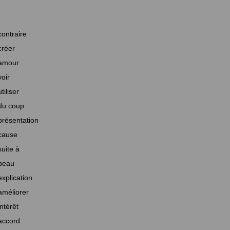
contraire
créer
amour
voir
utiliser
du coup
présentation
cause
suite à
beau
explication
améliorer
intérêt
accord