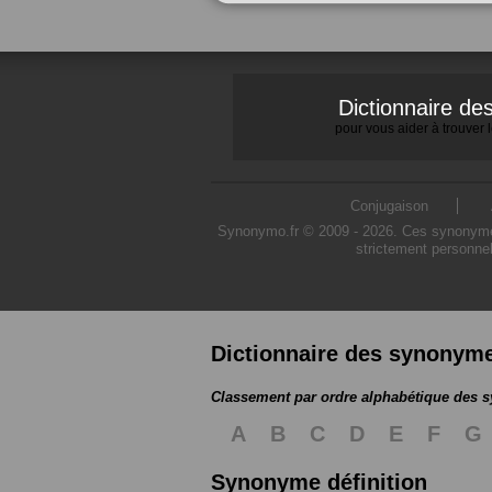
Dictionnaire d
pour vous aider à trouver
Conjugaison
Synonymo.fr © 2009 - 2026. Ces synonymes s
strictement personnel
Dictionnaire des synonym
Classement par ordre alphabétique des
A
B
C
D
E
F
G
Synonyme définition