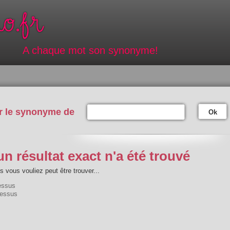
A chaque mot son synonyme!
r le synonyme de
Ok
n résultat exact n'a été trouvé
 vous vouliez peut être trouver...
essus
dessus