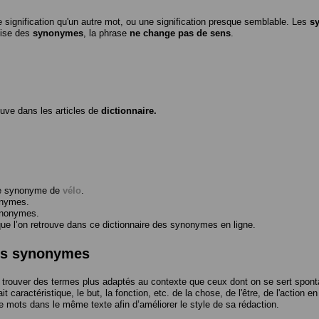
 signification qu'un autre mot, ou une signification presque semblable. Les
s
ilise des
synonymes
, la phrase
ne change pas de sens
.
ouve dans les articles de
dictionnaire.
me synonyme de
vélo
.
onymes.
ynonymes.
 l’on retrouve dans ce dictionnaire des synonymes en ligne.
des synonymes
trouver des termes plus adaptés au contexte que ceux dont on se sert spont
t caractéristique, le but, la fonction, etc. de la chose, de l'être, de l'action e
e mots dans le même texte afin d’améliorer le style de sa rédaction.