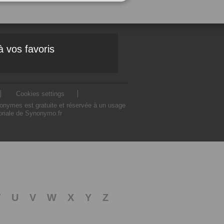
à vos favoris
Cookies settings
nonymes est gratuite et réservée à un usage
toriale de Synonymo.fr
T
U
V
W
X
Y
Z