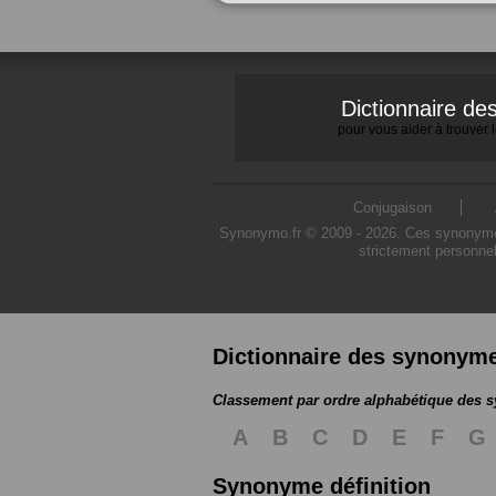
Dictionnaire d
pour vous aider à trouver
Conjugaison
Synonymo.fr © 2009 - 2026. Ces synonymes s
strictement personnel
Dictionnaire des synonym
Classement par ordre alphabétique des
A
B
C
D
E
F
G
Synonyme définition