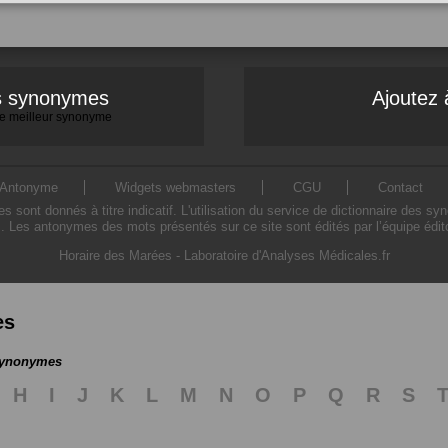
es synonymes
Ajoutez 
 le meilleur synonyme
Antonyme
Widgets webmasters
CGU
Contact
ont donnés à titre indicatif. L'utilisation du service de dictionnaire des sy
. Les antonymes des mots présentés sur ce site sont édités par l’équipe édi
Horaire des Marées
-
Laboratoire d'Analyses Médicales.fr
es
 synonymes
H
I
J
K
L
M
N
O
P
Q
R
S