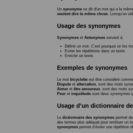
Un
synonyme
se dit d'un mot qui a la même
veulent dire la même chose
. Lorsqu’on ut
Usage des synonymes
Synonymes
et
Antonymes
servent à:
Définir un mot. C’est pourquoi on les tr
Eviter les répétitions dans un texte.
Enrichir un texte.
Exemples de synonymes
Le mot
bicyclette
eut être considéré com
Dispute
et
altercation
, sont des mots syn
Aimer
et
être amoureux
, sont des mots s
Peur
et
inquiétude
sont deux synonymes que
Usage d’un dictionnaire 
Le
dictionnaire des synonymes
permet de 
des termes plus adéquat pour restituer un trai
synonymes
permet d’éviter une répétition d