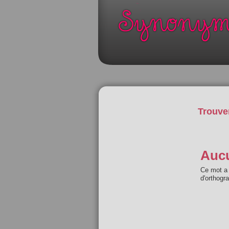
Trouve
Aucu
Ce mot a 
d'orthogr