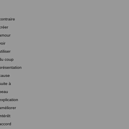
contraire
créer
amour
voir
utiliser
du coup
présentation
cause
suite à
beau
explication
améliorer
intérêt
accord