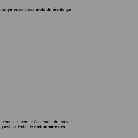
ynonymes
sont des
mots différents
qui
anément. Il permet également de trouver
n question. Enfin, le
dictionnaire des