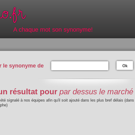
A chaque mot son synonyme!
r le synonyme de
Ok
n résultat pour
par dessus le marché
été signalé à nos équipes afin qu'il soit ajouté dans les plus bref délais (dans
aphe)