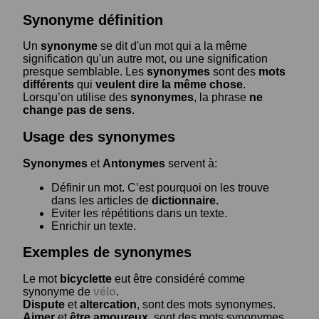
Synonyme définition
Un
synonyme
se dit d'un mot qui a la même
signification qu'un autre mot, ou une signification
presque semblable. Les
synonymes
sont des
mots
différents
qui
veulent dire la même chose
.
Lorsqu’on utilise des
synonymes
, la phrase
ne
change pas de sens
.
Usage des synonymes
Synonymes
et
Antonymes
servent à:
Définir un mot. C’est pourquoi on les trouve
dans les articles de
dictionnaire.
Eviter les répétitions dans un texte.
Enrichir un texte.
Exemples de synonymes
Le mot
bicyclette
eut être considéré comme
synonyme de
vélo
.
Dispute
et
altercation
, sont des mots synonymes.
Aimer
et
être amoureux
, sont des mots synonymes.