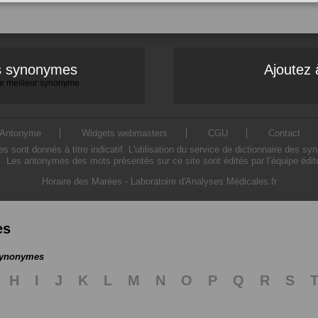
es synonymes
Ajoutez 
 le meilleur synonyme
Antonyme
Widgets webmasters
CGU
Contact
ont donnés à titre indicatif. L'utilisation du service de dictionnaire des sy
. Les antonymes des mots présentés sur ce site sont édités par l’équipe édi
Horaire des Marées
-
Laboratoire d'Analyses Médicales.fr
es
 synonymes
H
I
J
K
L
M
N
O
P
Q
R
S