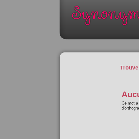
Trouve
Aucu
Ce mot a 
d'orthogr