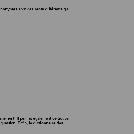
ynonymes
sont des
mots différents
qui
anément. Il permet également de trouver
n question. Enfin, le
dictionnaire des