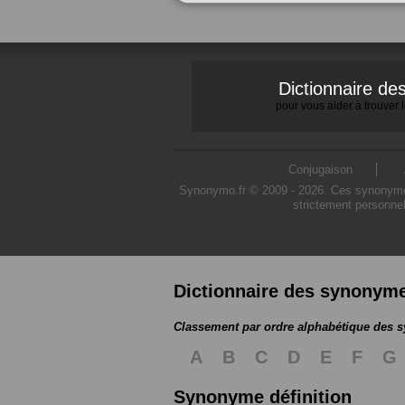
Dictionnaire d
pour vous aider à trouver
Conjugaison
Synonymo.fr © 2009 - 2026. Ces synonymes s
strictement personnel
Dictionnaire des synonym
Classement par ordre alphabétique des
A
B
C
D
E
F
G
Synonyme définition