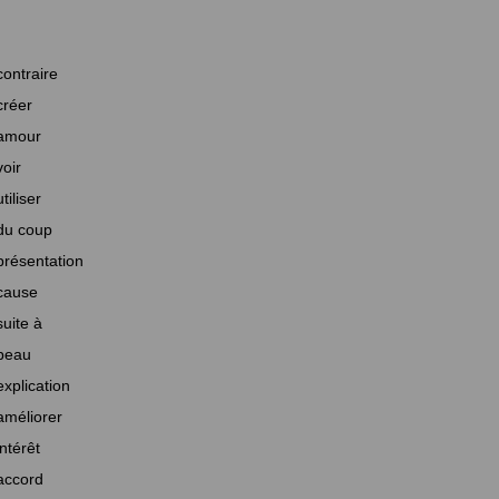
contraire
créer
amour
voir
utiliser
du coup
présentation
cause
suite à
beau
explication
améliorer
intérêt
accord