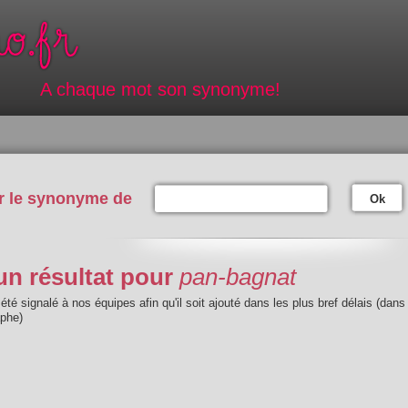
A chaque mot son synonyme!
r le synonyme de
Ok
n résultat pour
pan-bagnat
été signalé à nos équipes afin qu'il soit ajouté dans les plus bref délais (dans
aphe)