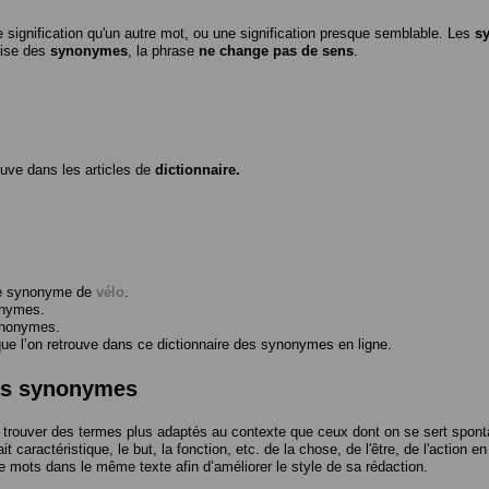
 signification qu'un autre mot, ou une signification presque semblable. Les
s
ilise des
synonymes
, la phrase
ne change pas de sens
.
ouve dans les articles de
dictionnaire.
me synonyme de
vélo
.
onymes.
ynonymes.
 l’on retrouve dans ce dictionnaire des synonymes en ligne.
des synonymes
trouver des termes plus adaptés au contexte que ceux dont on se sert spont
t caractéristique, le but, la fonction, etc. de la chose, de l'être, de l'action e
e mots dans le même texte afin d’améliorer le style de sa rédaction.