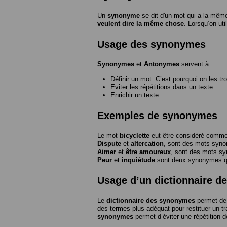
Un
synonyme
se dit d'un mot qui a la même
veulent dire la même chose
. Lorsqu’on ut
Usage des synonymes
Synonymes
et
Antonymes
servent à:
Définir un mot. C’est pourquoi on les tr
Eviter les répétitions dans un texte.
Enrichir un texte.
Exemples de synonymes
Le mot
bicyclette
eut être considéré com
Dispute
et
altercation
, sont des mots syn
Aimer
et
être amoureux
, sont des mots s
Peur
et
inquiétude
sont deux synonymes que
Usage d’un dictionnaire 
Le
dictionnaire des synonymes
permet de 
des termes plus adéquat pour restituer un trai
synonymes
permet d’éviter une répétition d