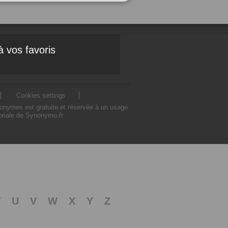
à vos favoris
Cookies settings
nonymes est gratuite et réservée à un usage
toriale de Synonymo.fr
T
U
V
W
X
Y
Z