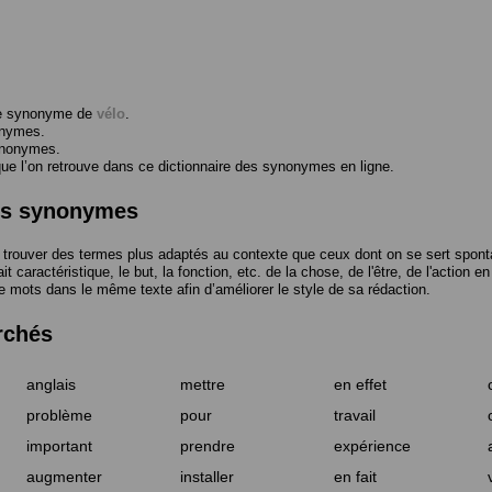
me synonyme de
vélo
.
onymes.
ynonymes.
 l’on retrouve dans ce dictionnaire des synonymes en ligne.
des synonymes
trouver des termes plus adaptés au contexte que ceux dont on se sert spont
t caractéristique, le but, la fonction, etc. de la chose, de l'être, de l'action e
e mots dans le même texte afin d’améliorer le style de sa rédaction.
rchés
anglais
mettre
en effet
problème
pour
travail
important
prendre
expérience
augmenter
installer
en fait