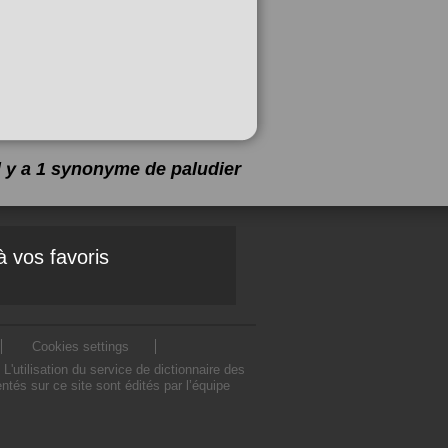
l y a 1 synonyme de
paludier
à vos favoris
Cookies settings
utilisation du service de dictionnaire des
tés sur ce site sont édités par l’équipe