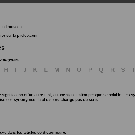
 le Larousse
ier
sur le ptidico.com
es
 synonymes
H
I
J
K
L
M
N
O
P
Q
R
S
 signification qu'un autre mot, ou une signification presque semblable. Les
s
ilise des
synonymes
, la phrase
ne change pas de sens
.
ouve dans les articles de
dictionnaire.