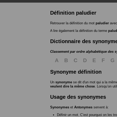
Définition paludier
Retrouver la définition du mot
paludier
avec
A lire également la définition du terme
palud
Dictionnaire des synonym
Classement par ordre alphabétique des
A
B
C
D
E
F
G
Synonyme définition
Un
synonyme
se dit d'un mot qui a la même
veulent dire la même chose
. Lorsqu’on ut
Usage des synonymes
Synonymes
et
Antonymes
servent à:
Définir un mot. C’est pourquoi on les tr