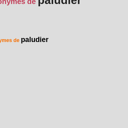
paludier
onymes de
paludier
ymes de