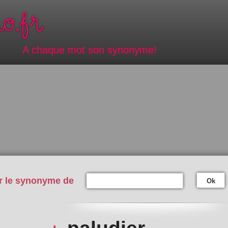
A chaque mot son synonyme!
r le synonyme de
Ok