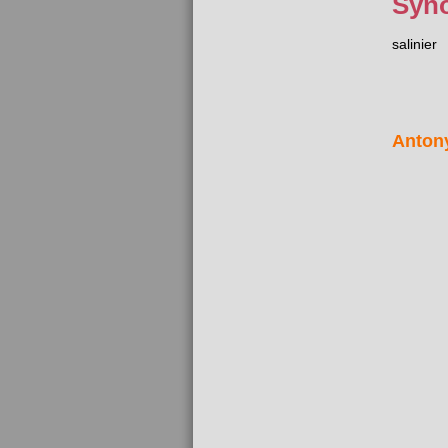
Syn
salinier
Anton