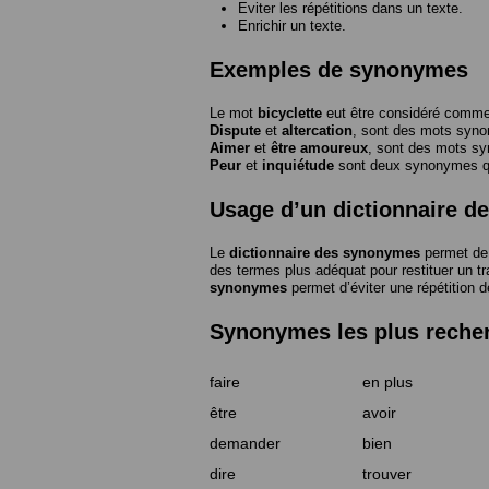
Eviter les répétitions dans un texte.
Enrichir un texte.
Exemples de synonymes
Le mot
bicyclette
eut être considéré com
Dispute
et
altercation
, sont des mots syn
Aimer
et
être amoureux
, sont des mots s
Peur
et
inquiétude
sont deux synonymes que
Usage d’un dictionnaire 
Le
dictionnaire des synonymes
permet de 
des termes plus adéquat pour restituer un trai
synonymes
permet d’éviter une répétition d
Synonymes les plus reche
faire
en plus
être
avoir
demander
bien
dire
trouver