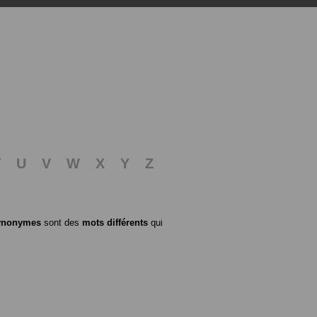
T
U
V
W
X
Y
Z
ynonymes
sont des
mots différents
qui