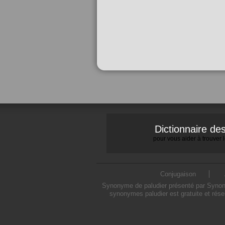
Dictionnaire d
pour vous aider à trouver
Conjugaison
Synonyme de paludier présenté par Synonym
synonymes paludier est gratuite et rése