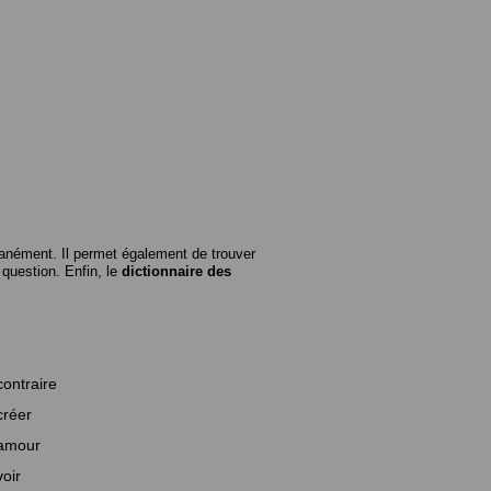
anément. Il permet également de trouver
n question. Enfin, le
dictionnaire des
contraire
créer
amour
voir