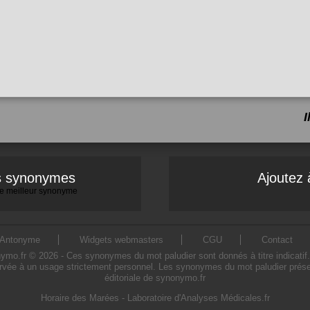
I
es synonymes
Ajoutez 
 le meilleur synonyme
Antonyme
Widgets webmasters
CGU
Contact
o.fr © 2026 - Ces synonymes du mot paludier sont donnés à titre indicatif. L'
rvée à un usage strictement personnel. Les synonymes du mot paludier présen
éditoriale de synonymo.fr
Horaire des Marées
-
Laboratoire d'Analyses Médicales.fr