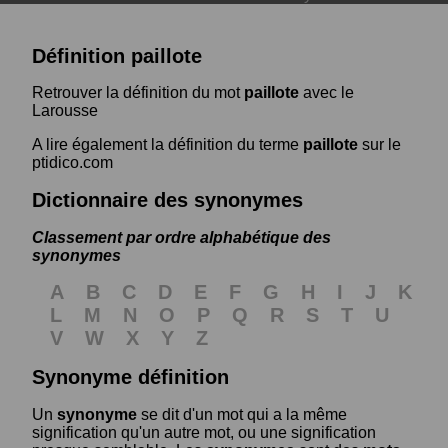
Définition paillote
Retrouver la définition du mot
paillote
avec le
Larousse
A lire également la définition du terme
paillote
sur le
ptidico.com
Dictionnaire des synonymes
Classement par ordre alphabétique des
synonymes
A
B
C
D
E
F
G
H
I
J
K
L
M
N
O
P
Q
R
S
T
U
V
W
X
Y
Z
Synonyme définition
Un
synonyme
se dit d'un mot qui a la même
signification qu'un autre mot, ou une signification