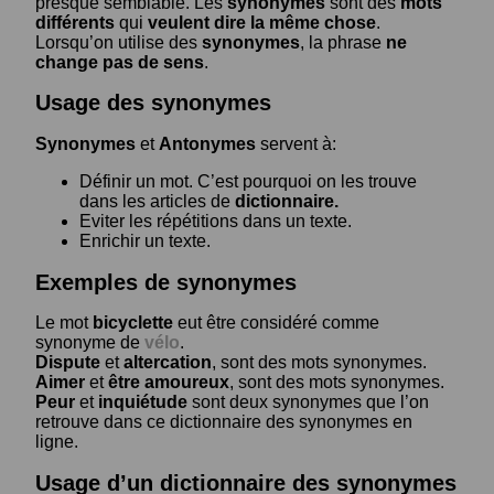
presque semblable. Les
synonymes
sont des
mots
différents
qui
veulent dire la même chose
.
Lorsqu’on utilise des
synonymes
, la phrase
ne
change pas de sens
.
Usage des synonymes
Synonymes
et
Antonymes
servent à:
Définir un mot. C’est pourquoi on les trouve
dans les articles de
dictionnaire.
Eviter les répétitions dans un texte.
Enrichir un texte.
Exemples de synonymes
Le mot
bicyclette
eut être considéré comme
synonyme de
vélo
.
Dispute
et
altercation
, sont des mots synonymes.
Aimer
et
être amoureux
, sont des mots synonymes.
Peur
et
inquiétude
sont deux synonymes que l’on
retrouve dans ce dictionnaire des synonymes en
ligne.
Usage d’un dictionnaire des synonymes