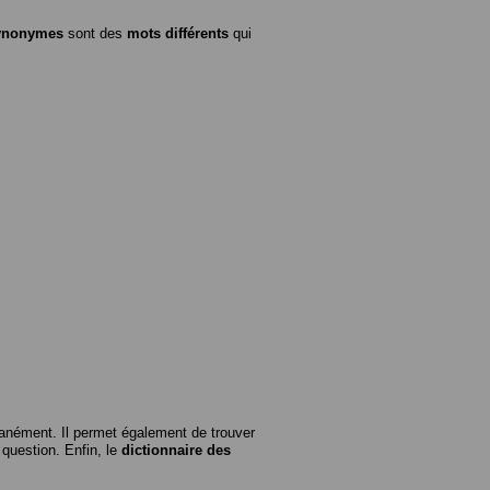
ynonymes
sont des
mots différents
qui
anément. Il permet également de trouver
n question. Enfin, le
dictionnaire des