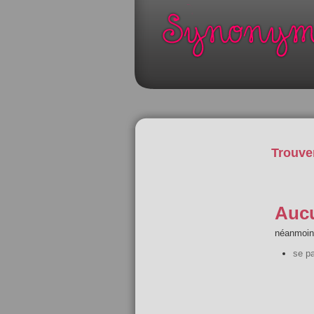
Trouve
Aucu
néanmoins
se p