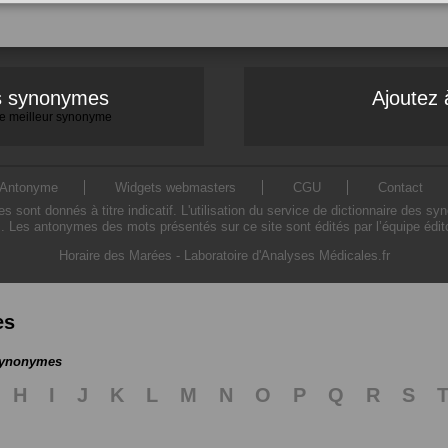
es synonymes
Ajoutez 
 le meilleur synonyme
Antonyme
Widgets webmasters
CGU
Contact
ont donnés à titre indicatif. L'utilisation du service de dictionnaire des sy
. Les antonymes des mots présentés sur ce site sont édités par l’équipe édi
Horaire des Marées
-
Laboratoire d'Analyses Médicales.fr
es
 synonymes
H
I
J
K
L
M
N
O
P
Q
R
S