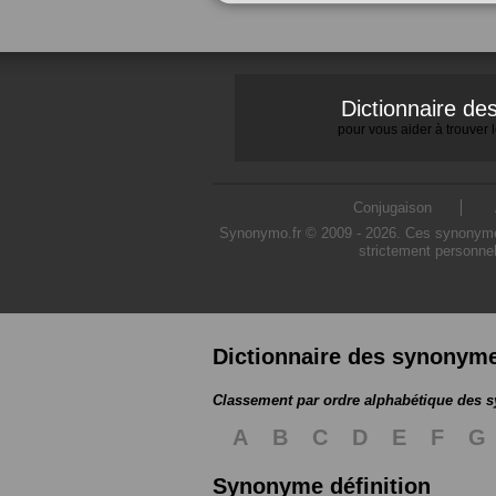
Dictionnaire d
pour vous aider à trouver
Conjugaison
Synonymo.fr © 2009 - 2026. Ces synonymes s
strictement personnel
Dictionnaire des synonym
Classement par ordre alphabétique des
A
B
C
D
E
F
G
Synonyme définition