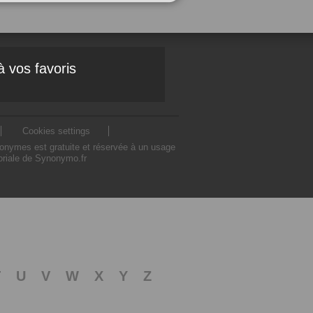
à vos favoris
Cookies settings
nonymes est gratuite et réservée à un usage
toriale de Synonymo.fr
T
U
V
W
X
Y
Z