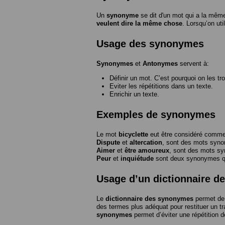
Un
synonyme
se dit d'un mot qui a la même
veulent dire la même chose
. Lorsqu’on ut
Usage des synonymes
Synonymes
et
Antonymes
servent à:
Définir un mot. C’est pourquoi on les tr
Eviter les répétitions dans un texte.
Enrichir un texte.
Exemples de synonymes
Le mot
bicyclette
eut être considéré com
Dispute
et
altercation
, sont des mots syn
Aimer
et
être amoureux
, sont des mots s
Peur
et
inquiétude
sont deux synonymes que
Usage d’un dictionnaire 
Le
dictionnaire des synonymes
permet de 
des termes plus adéquat pour restituer un trai
synonymes
permet d’éviter une répétition d