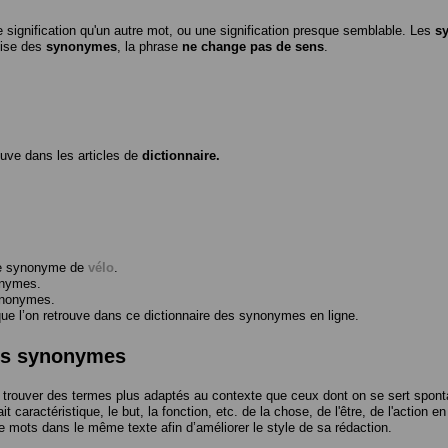
 signification qu'un autre mot, ou une signification presque semblable. Les
s
ilise des
synonymes
, la phrase
ne change pas de sens
.
ouve dans les articles de
dictionnaire.
me synonyme de
vélo
.
onymes.
ynonymes.
 l’on retrouve dans ce dictionnaire des synonymes en ligne.
des synonymes
trouver des termes plus adaptés au contexte que ceux dont on se sert spont
t caractéristique, le but, la fonction, etc. de la chose, de l'être, de l'action e
e mots dans le même texte afin d’améliorer le style de sa rédaction.