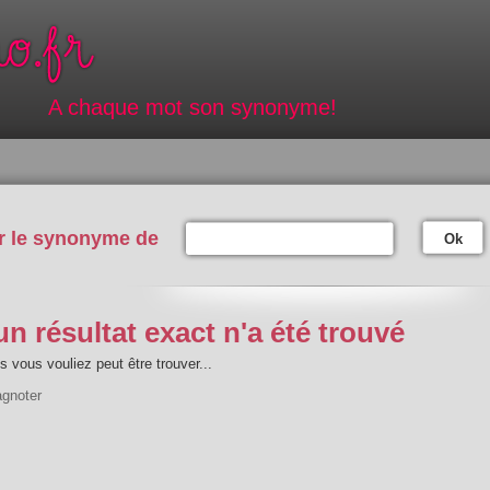
A chaque mot son synonyme!
r le synonyme de
Ok
n résultat exact n'a été trouvé
 vous vouliez peut être trouver...
agnoter