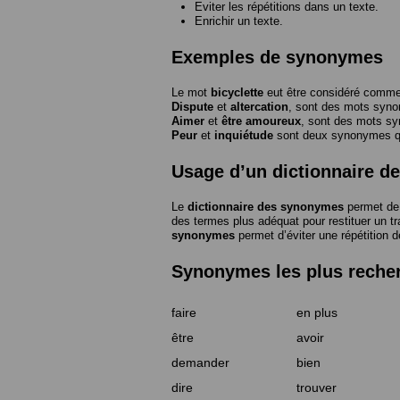
Eviter les répétitions dans un texte.
Enrichir un texte.
Exemples de synonymes
Le mot
bicyclette
eut être considéré com
Dispute
et
altercation
, sont des mots syn
Aimer
et
être amoureux
, sont des mots s
Peur
et
inquiétude
sont deux synonymes que
Usage d’un dictionnaire 
Le
dictionnaire des synonymes
permet de 
des termes plus adéquat pour restituer un trai
synonymes
permet d’éviter une répétition d
Synonymes les plus reche
faire
en plus
être
avoir
demander
bien
dire
trouver