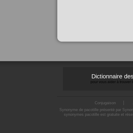
Dictionnaire d
pour vous aider à trouver
Conjugaison
Synonyme de pacotille présenté par Synonym
synonymes pacotille est gratuite et rés