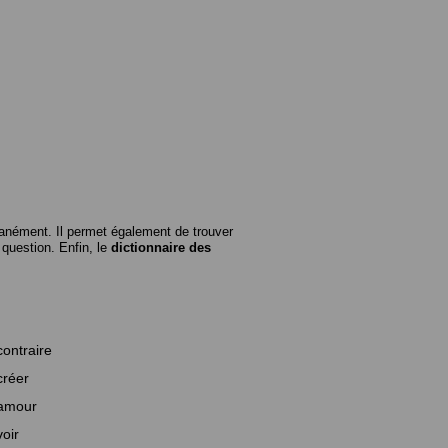
anément. Il permet également de trouver
n question. Enfin, le
dictionnaire des
contraire
créer
amour
voir