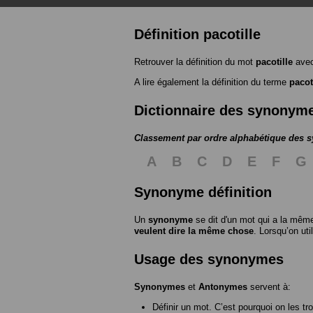
Définition pacotille
Retrouver la définition du mot
pacotille
avec
A lire également la définition du terme
pacot
Dictionnaire des synonym
Classement par ordre alphabétique des
A
B
C
D
E
F
G
Synonyme définition
Un
synonyme
se dit d'un mot qui a la même
veulent dire la même chose
. Lorsqu’on ut
Usage des synonymes
Synonymes
et
Antonymes
servent à:
Définir un mot. C’est pourquoi on les tr