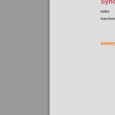
Syn
ballot
marchan
Anton