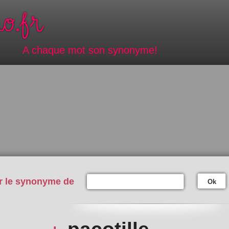
A chaque mot son synonyme!
r le synonyme de
Ok