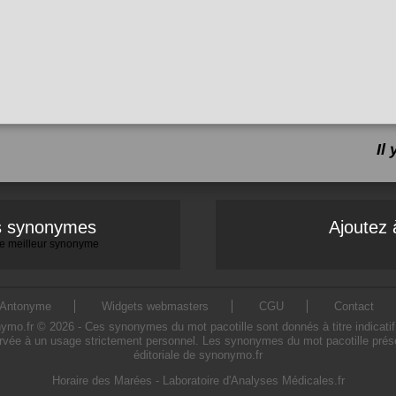
Il
es synonymes
Ajoutez 
 le meilleur synonyme
Antonyme
Widgets webmasters
CGU
Contact
o.fr © 2026 - Ces synonymes du mot pacotille sont donnés à titre indicatif. L
ervée à un usage strictement personnel. Les synonymes du mot pacotille présen
éditoriale de synonymo.fr
Horaire des Marées
-
Laboratoire d'Analyses Médicales.fr