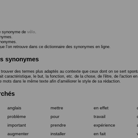
me synonyme de
vélo
.
onymes.
ynonymes.
 l’on retrouve dans ce dictionnaire des synonymes en ligne.
des synonymes
trouver des termes plus adaptés au contexte que ceux dont on se sert spont
t caractéristique, le but, la fonction, etc. de la chose, de l'être, de l'action e
e mots dans le même texte afin d’améliorer le style de sa rédaction.
rchés
anglais
mettre
en effet
problème
pour
travail
important
prendre
expérience
augmenter
installer
en fait