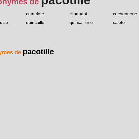
pacotille
onymes de
camelote
clinquant
cochonnerie
dise
quincaille
quincaillerie
saleté
pacotille
ymes de