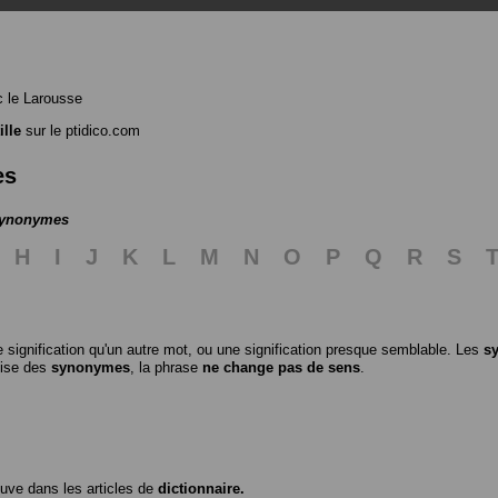
 le Larousse
ille
sur le ptidico.com
es
 synonymes
H
I
J
K
L
M
N
O
P
Q
R
S
 signification qu'un autre mot, ou une signification presque semblable. Les
s
ilise des
synonymes
, la phrase
ne change pas de sens
.
ouve dans les articles de
dictionnaire.