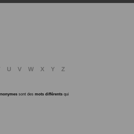
T
U
V
W
X
Y
Z
ynonymes
sont des
mots différents
qui