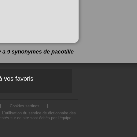
 y a 9 synonymes de
pacotille
à vos favoris
Cookies settings
'utilisation du service de dictionnaire des
tés sur ce site sont édités par l’équipe