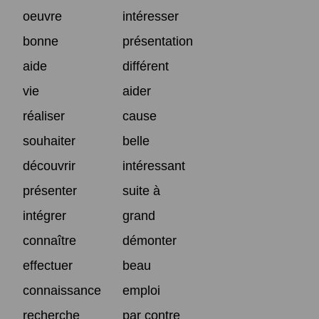
oeuvre
intéresser
bonne
présentation
aide
différent
vie
aider
réaliser
cause
souhaiter
belle
découvrir
intéressant
présenter
suite à
intégrer
grand
connaître
démonter
effectuer
beau
connaissance
emploi
recherche
par contre