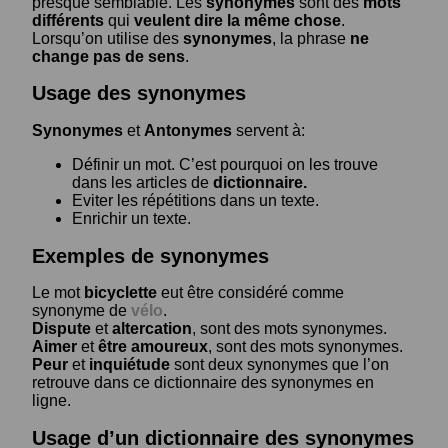
presque semblable. Les
synonymes
sont des
mots
différents
qui
veulent dire la même chose
.
Lorsqu’on utilise des
synonymes
, la phrase
ne
change pas de sens
.
Usage des synonymes
Synonymes
et
Antonymes
servent à:
Définir un mot. C’est pourquoi on les trouve
dans les articles de
dictionnaire.
Eviter les répétitions dans un texte.
Enrichir un texte.
Exemples de synonymes
Le mot
bicyclette
eut être considéré comme
synonyme de
vélo
.
Dispute
et
altercation
, sont des mots synonymes.
Aimer
et
être amoureux
, sont des mots synonymes.
Peur
et
inquiétude
sont deux synonymes que l’on
retrouve dans ce dictionnaire des synonymes en
ligne.
Usage d’un dictionnaire des synonymes