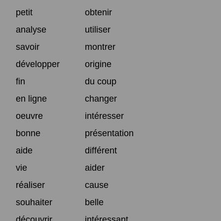
petit
obtenir
analyse
utiliser
savoir
montrer
développer
origine
fin
du coup
en ligne
changer
oeuvre
intéresser
bonne
présentation
aide
différent
vie
aider
réaliser
cause
souhaiter
belle
découvrir
intéressant