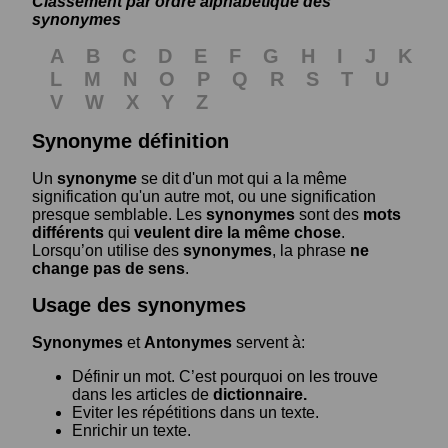
Classement par ordre alphabétique des
synonymes
A
B
C
D
E
F
G
H
I
J
K
L
M
N
O
P
Q
R
S
T
U
V
W
X
Y
Z
Synonyme définition
Un
synonyme
se dit d'un mot qui a la même
signification qu'un autre mot, ou une signification
presque semblable. Les
synonymes
sont des
mots
différents
qui
veulent dire la même chose
.
Lorsqu’on utilise des
synonymes
, la phrase
ne
change pas de sens
.
Usage des synonymes
Synonymes
et
Antonymes
servent à:
Définir un mot. C’est pourquoi on les trouve
dans les articles de
dictionnaire.
Eviter les répétitions dans un texte.
Enrichir un texte.