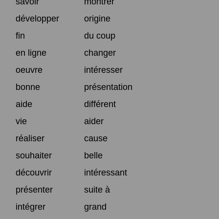
savoir
montrer
développer
origine
fin
du coup
en ligne
changer
oeuvre
intéresser
bonne
présentation
aide
différent
vie
aider
réaliser
cause
souhaiter
belle
découvrir
intéressant
présenter
suite à
intégrer
grand