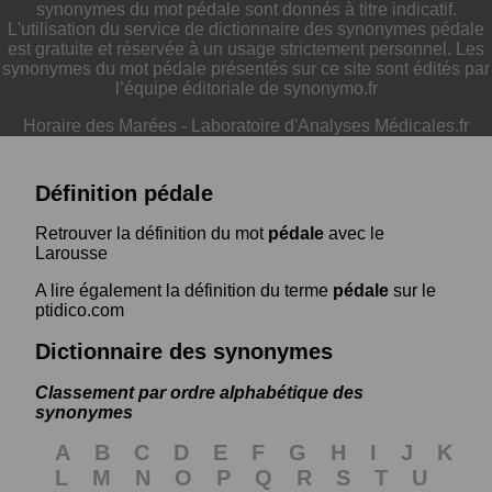
synonymes du mot pédale sont donnés à titre indicatif.
L'utilisation du service de dictionnaire des synonymes pédale
est gratuite et réservée à un usage strictement personnel. Les
synonymes du mot pédale présentés sur ce site sont édités par
l’équipe éditoriale de synonymo.fr
Horaire des Marées
-
Laboratoire d'Analyses Médicales.fr
Définition pédale
Retrouver la définition du mot
pédale
avec le
Larousse
A lire également la définition du terme
pédale
sur le
ptidico.com
Dictionnaire des synonymes
Classement par ordre alphabétique des
synonymes
A
B
C
D
E
F
G
H
I
J
K
L
M
N
O
P
Q
R
S
T
U