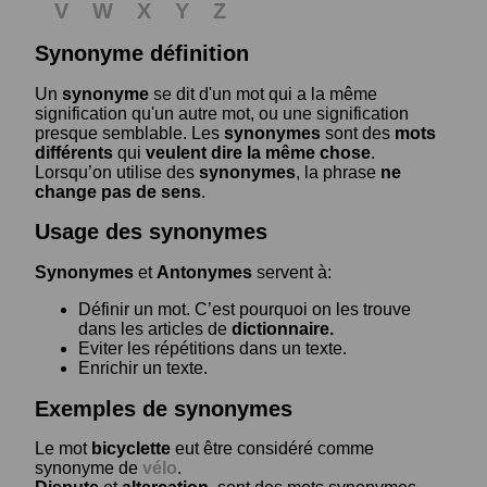
V
W
X
Y
Z
Synonyme définition
Un
synonyme
se dit d'un mot qui a la même
signification qu'un autre mot, ou une signification
presque semblable. Les
synonymes
sont des
mots
différents
qui
veulent dire la même chose
.
Lorsqu’on utilise des
synonymes
, la phrase
ne
change pas de sens
.
Usage des synonymes
Synonymes
et
Antonymes
servent à:
Définir un mot. C’est pourquoi on les trouve
dans les articles de
dictionnaire.
Eviter les répétitions dans un texte.
Enrichir un texte.
Exemples de synonymes
Le mot
bicyclette
eut être considéré comme
synonyme de
vélo
.