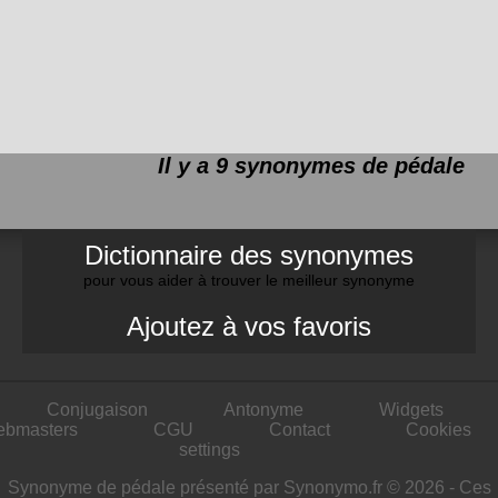
Il y a 9 synonymes de
pédale
Dictionnaire des synonymes
pour vous aider à trouver le meilleur synonyme
Ajoutez à vos favoris
Conjugaison
Antonyme
Widgets
ebmasters
CGU
Contact
Cookies
settings
Synonyme de pédale présenté par Synonymo.fr © 2026 - Ces