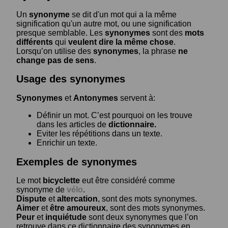
Un
synonyme
se dit d'un mot qui a la même
signification qu'un autre mot, ou une signification
presque semblable. Les
synonymes
sont des
mots
différents
qui
veulent dire la même chose
.
Lorsqu’on utilise des
synonymes
, la phrase
ne
change pas de sens
.
Usage des synonymes
Synonymes
et
Antonymes
servent à:
Définir un mot. C’est pourquoi on les trouve
dans les articles de
dictionnaire.
Eviter les répétitions dans un texte.
Enrichir un texte.
Exemples de synonymes
Le mot
bicyclette
eut être considéré comme
synonyme de
vélo
.
Dispute
et
altercation
, sont des mots synonymes.
Aimer
et
être amoureux
, sont des mots synonymes.
Peur
et
inquiétude
sont deux synonymes que l’on
retrouve dans ce dictionnaire des synonymes en