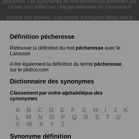
personnel. Les synonymes du mot pécheresse présentés sur
ce site sont édités par l’équipe éditoriale de synonymo.fr
Horaire des Marées
-
Laboratoire d'Analyses Médicales.fr
Définition pécheresse
Retrouver la définition du mot
pécheresse
avec le
Larousse
A lire également la définition du terme
pécheresse
sur le ptidico.com
Dictionnaire des synonymes
Classement par ordre alphabétique des
synonymes
A
B
C
D
E
F
G
H
I
J
K
L
M
N
O
P
Q
R
S
T
U
V
W
X
Y
Z
Synonyme définition