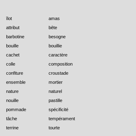
îlot
amas
attribut
bête
barbotine
besogne
bouille
bouillie
cachet
caractère
colle
composition
confiture
croustade
ensemble
mortier
nature
naturel
nouille
pastille
pommade
spécificité
tâche
tempérament
terrine
tourte