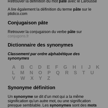
Retrouver la définition du mot
pâte
avec le Larousse
A lire également la définition du terme
pâte
sur le
ptidico.com
Conjugaison pâte
Retrouver la conjugaison du verbe
pâte
sur
conjugons.fr
Dictionnaire des synonymes
Classement par ordre alphabétique des
synonymes
A
B
C
D
E
F
G
H
I
J
K
L
M
N
O
P
Q
R
S
T
U
V
W
X
Y
Z
Synonyme définition
Un
synonyme
se dit d'un mot qui a la même
signification qu'un autre mot, ou une signification
presque semblable. Les
synonymes
sont des
mots