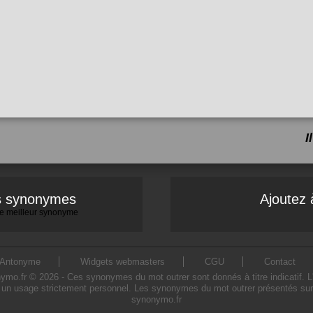
I
es synonymes
Ajoutez 
 le meilleur synonyme
Antonyme
Widgets webmasters
CGU
Contact
o.fr © 2026 - Ces synonymes du mot outrer sont donnés à titre indicatif. L'ut
 un usage strictement personnel. Les synonymes du mot outrer présentés sur ce
synonymo.fr