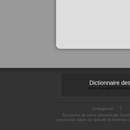
Dictionnaire d
pour vous aider à trouver
Conjugaison
Synonyme de outrer présenté par Synonym
synonymes outrer est gratuite et réservée à