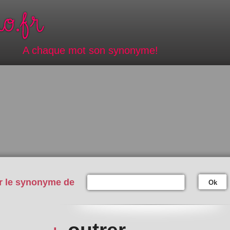
A chaque mot son synonyme!
r le synonyme de
Ok