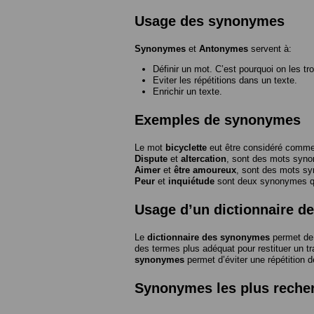
Usage des synonymes
Synonymes
et
Antonymes
servent à:
Définir un mot. C’est pourquoi on les tr
Eviter les répétitions dans un texte.
Enrichir un texte.
Exemples de synonymes
Le mot
bicyclette
eut être considéré com
Dispute
et
altercation
, sont des mots syn
Aimer
et
être amoureux
, sont des mots s
Peur
et
inquiétude
sont deux synonymes que
Usage d’un dictionnaire 
Le
dictionnaire des synonymes
permet de 
des termes plus adéquat pour restituer un trai
synonymes
permet d’éviter une répétition d
Synonymes les plus reche