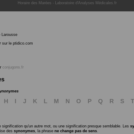
Horaire des Marées
-
Laboratoire d'Analyses Médicales.fr
e Larousse
r
sur le ptidico.com
r
conjugons.fr
es
 synonymes
H
I
J
K
L
M
N
O
P
Q
R
S
 signification qu'un autre mot, ou une signification presque semblable. Les
s
ilise des
synonymes
, la phrase
ne change pas de sens
.