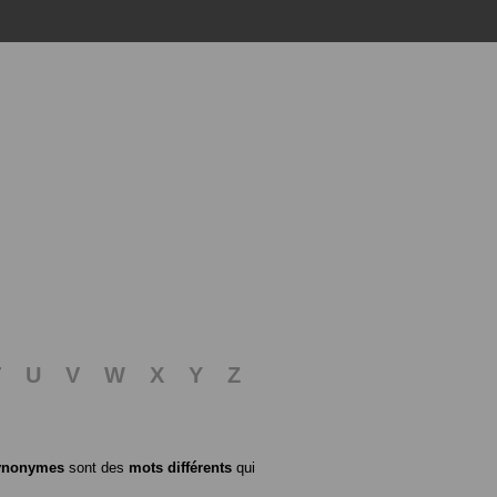
T
U
V
W
X
Y
Z
ynonymes
sont des
mots différents
qui