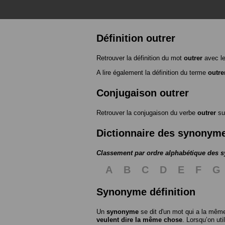
Définition outrer
Retrouver la définition du mot
outrer
avec l
A lire également la définition du terme
outre
Conjugaison outrer
Retrouver la conjugaison du verbe
outrer
su
Dictionnaire des synonym
Classement par ordre alphabétique des
A
B
C
D
E
F
G
Synonyme définition
Un
synonyme
se dit d'un mot qui a la même
veulent dire la même chose
. Lorsqu’on ut