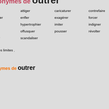
outrer
onymes de
attiger
caricaturer
contrefaire
er
enfler
exagérer
forcer
hypertrophier
imiter
indigner
offusquer
pousser
révolter
r
scandaliser
s limites
,
outrer
ymes de