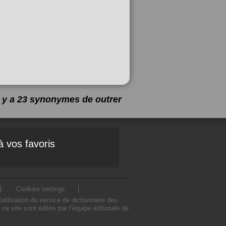
l y a 23 synonymes de
outrer
à vos favoris
Cookies settings
ilisation du service de dictionnaire des
 site sont édités par l’équipe éditoriale de