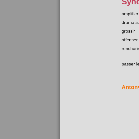
Syn
amplifier
dramatis
grossir
offenser
renchéri
passer le
Anton