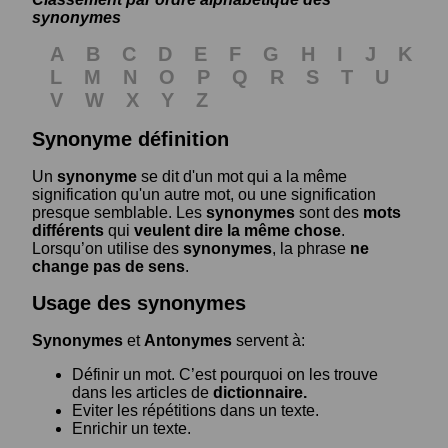
synonymes
A
B
C
D
E
F
G
H
I
J
K
L
M
N
O
P
Q
R
S
T
U
V
W
X
Y
Z
Synonyme définition
Un
synonyme
se dit d'un mot qui a la même
signification qu'un autre mot, ou une signification
presque semblable. Les
synonymes
sont des
mots
différents
qui
veulent dire la même chose
.
Lorsqu’on utilise des
synonymes
, la phrase
ne
change pas de sens
.
Usage des synonymes
Synonymes
et
Antonymes
servent à:
Définir un mot. C’est pourquoi on les trouve
dans les articles de
dictionnaire.
Eviter les répétitions dans un texte.
Enrichir un texte.