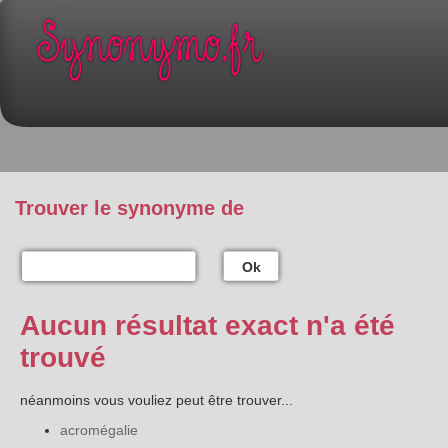
Trouver le synonyme de
Ok
Aucun résultat exact n'a été
trouvé
néanmoins vous vouliez peut être trouver...
acromégalie