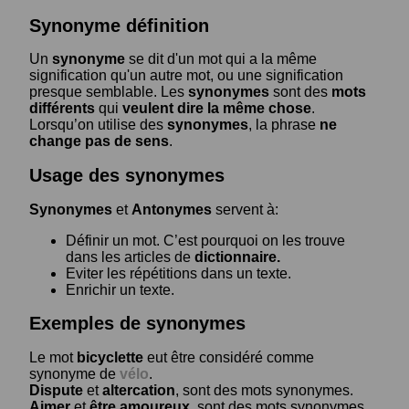
Synonyme définition
Un
synonyme
se dit d'un mot qui a la même
signification qu'un autre mot, ou une signification
presque semblable. Les
synonymes
sont des
mots
différents
qui
veulent dire la même chose
.
Lorsqu’on utilise des
synonymes
, la phrase
ne
change pas de sens
.
Usage des synonymes
Synonymes
et
Antonymes
servent à:
Définir un mot. C’est pourquoi on les trouve
dans les articles de
dictionnaire.
Eviter les répétitions dans un texte.
Enrichir un texte.
Exemples de synonymes
Le mot
bicyclette
eut être considéré comme
synonyme de
vélo
.
Dispute
et
altercation
, sont des mots synonymes.
Aimer
et
être amoureux
, sont des mots synonymes.