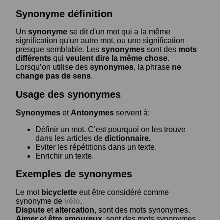
Synonyme définition
Un
synonyme
se dit d'un mot qui a la même
signification qu'un autre mot, ou une signification
presque semblable. Les
synonymes
sont des
mots
différents
qui
veulent dire la même chose
.
Lorsqu’on utilise des
synonymes
, la phrase
ne
change pas de sens
.
Usage des synonymes
Synonymes
et
Antonymes
servent à:
Définir un mot. C’est pourquoi on les trouve
dans les articles de
dictionnaire.
Eviter les répétitions dans un texte.
Enrichir un texte.
Exemples de synonymes
Le mot
bicyclette
eut être considéré comme
synonyme de
vélo
.
Dispute
et
altercation
, sont des mots synonymes.
Aimer
et
être amoureux
, sont des mots synonymes.