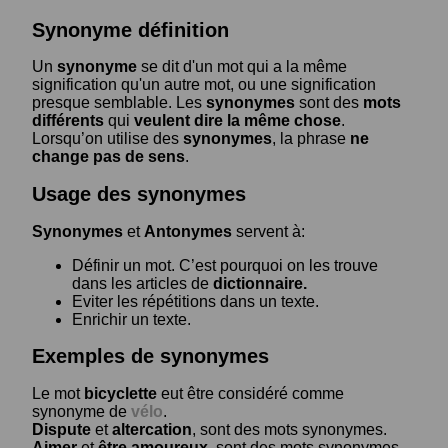
Synonyme définition
Un
synonyme
se dit d'un mot qui a la même
signification qu'un autre mot, ou une signification
presque semblable. Les
synonymes
sont des
mots
différents
qui
veulent dire la même chose
.
Lorsqu’on utilise des
synonymes
, la phrase
ne
change pas de sens
.
Usage des synonymes
Synonymes
et
Antonymes
servent à:
Définir un mot. C’est pourquoi on les trouve
dans les articles de
dictionnaire.
Eviter les répétitions dans un texte.
Enrichir un texte.
Exemples de synonymes
Le mot
bicyclette
eut être considéré comme
synonyme de
vélo
.
Dispute
et
altercation
, sont des mots synonymes.
Aimer
et
être amoureux
, sont des mots synonymes.