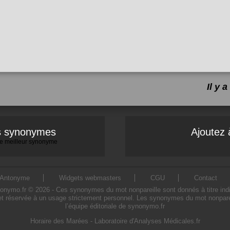
Il y
es synonymes
Ajoutez 
 le meilleur synonyme
Antonyme
Widgets webmasters
CGU
Contact
ymo.fr © 2026 - Ces synonymes du mot nonpareille sont donnés à titre indicati
et réservée à un usage strictement personnel. Les synonymes du mot nonpareil
l’équipe éditoriale de synonymo.fr
Horaire des Marées
-
Laboratoire d'Analyses Médicales.fr