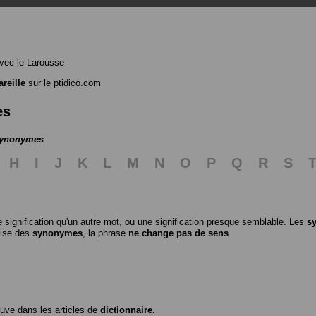
vec le Larousse
reille
sur le ptidico.com
es
 synonymes
H
I
J
K
L
M
N
O
P
Q
R
S
 signification qu'un autre mot, ou une signification presque semblable. Les
s
ilise des
synonymes
, la phrase
ne change pas de sens
.
ouve dans les articles de
dictionnaire.