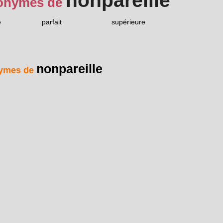
nonpareille
onymes de
e
parfait
supérieure
nonpareille
ymes de