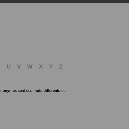
T
U
V
W
X
Y
Z
ynonymes
sont des
mots différents
qui