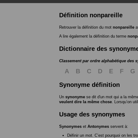
Définition nonpareille
Retrouver la définition du mot
nonpareille
a
A lire également la définition du terme
nonpa
Dictionnaire des synonym
Classement par ordre alphabétique des
A
B
C
D
E
F
G
Synonyme définition
Un
synonyme
se dit d'un mot qui a la même
veulent dire la même chose
. Lorsqu’on ut
Usage des synonymes
Synonymes
et
Antonymes
servent à:
Définir un mot. C’est pourquoi on les tr