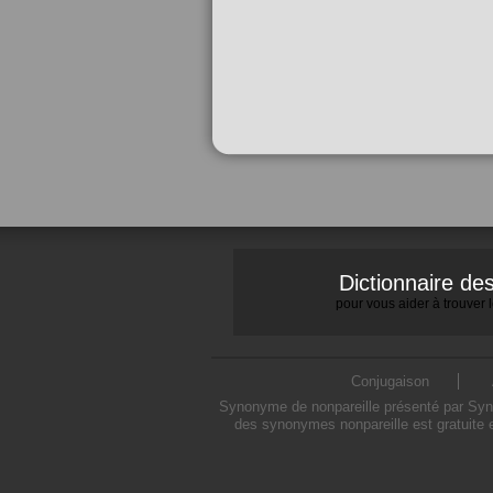
Dictionnaire d
pour vous aider à trouver
Conjugaison
Synonyme de nonpareille présenté par Synon
des synonymes nonpareille est gratuite 