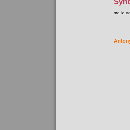
Syn
meilleur
Anton