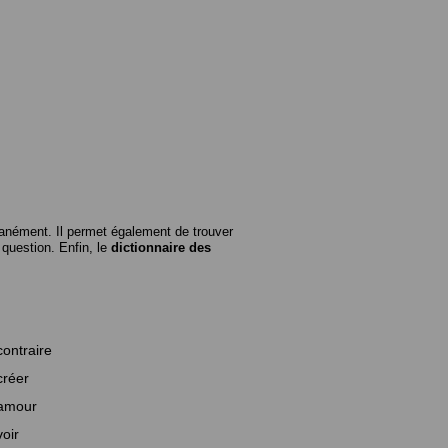
anément. Il permet également de trouver
n question. Enfin, le
dictionnaire des
contraire
créer
amour
voir