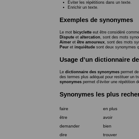
Eviter les répétitions dans un texte.
Enrichir un texte.
Exemples de synonymes
Le mot
bicyclette
eut être considéré com
Dispute
et
altercation
, sont des mots syn
Aimer
et
être amoureux
, sont des mots s
Peur
et
inquiétude
sont deux synonymes que
Usage d’un dictionnaire 
Le
dictionnaire des synonymes
permet de 
des termes plus adéquat pour restituer un trai
synonymes
permet d’éviter une répétition d
Synonymes les plus reche
faire
en plus
être
avoir
demander
bien
dire
trouver