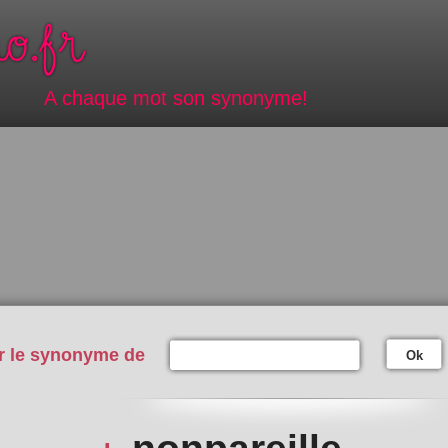
A chaque mot son synonyme!
r le synonyme de
Ok