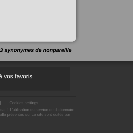
 a 3 synonymes de
nonpareille
à vos favoris
Cookies settings
f. L'utilisation du service de dictionnaire
le présentés sur ce site sont édités par