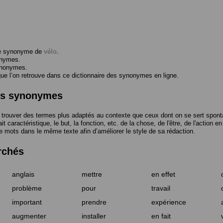
me synonyme de
vélo
.
onymes.
ynonymes.
 l’on retrouve dans ce dictionnaire des synonymes en ligne.
des synonymes
trouver des termes plus adaptés au contexte que ceux dont on se sert spont
t caractéristique, le but, la fonction, etc. de la chose, de l'être, de l'action e
e mots dans le même texte afin d’améliorer le style de sa rédaction.
rchés
anglais
mettre
en effet
problème
pour
travail
important
prendre
expérience
augmenter
installer
en fait