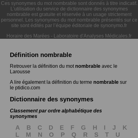
Ces synonymes du mot nombrable sont donnés à titre indicatif.
L'utilisation du service de dictionnaire des synonymes
nombrable est gratuite et réservée à un usage strictement
personnel. Les synonymes du mot nombrable présentés sur ce
site sont édités par l’équipe éditoriale de synonymo.fr
Horaire des Marées
-
Laboratoire d'Analyses Médicales.fr
Définition nombrable
Retrouver la définition du mot
nombrable
avec le
Larousse
A lire également la définition du terme
nombrable
sur
le ptidico.com
Dictionnaire des synonymes
Classement par ordre alphabétique des
synonymes
A
B
C
D
E
F
G
H
I
J
K
L
M
N
O
P
Q
R
S
T
U