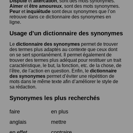
Dispute
et
altercation
, sont des mots synonymes.
Aimer
et
être amoureux
, sont des mots synonymes.
Peur
et
inquiétude
sont deux synonymes que l’on
retrouve dans ce dictionnaire des synonymes en
ligne.
Usage d’un dictionnaire des synonymes
Le
dictionnaire des synonymes
permet de trouver
des termes plus adaptés au contexte que ceux dont
on se sert spontanément. Il permet également de
trouver des termes plus adéquat pour restituer un trait
caractéristique, le but, la fonction, etc. de la chose, de
l'être, de l'action en question. Enfin, le
dictionnaire
des synonymes
permet d’éviter une répétition de
mots dans le même texte afin d’améliorer le style de
sa rédaction.
Synonymes les plus recherchés
faire
en plus
anglais
mettre
en effet
contraire