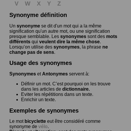
V
W
X
Y
Z
Synonyme définition
Un
synonyme
se dit d'un mot qui a la même
signification qu'un autre mot, ou une signification
presque semblable. Les
synonymes
sont des
mots
différents
qui
veulent dire la même chose
.
Lorsqu’on utilise des
synonymes
, la phrase
ne
change pas de sens
.
Usage des synonymes
Synonymes
et
Antonymes
servent à:
Définir un mot. C’est pourquoi on les trouve
dans les articles de
dictionnaire.
Eviter les répétitions dans un texte.
Enrichir un texte.
Exemples de synonymes
Le mot
bicyclette
eut être considéré comme
synonyme de
vélo
.