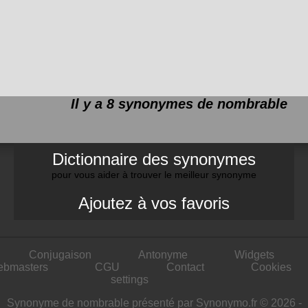
Il y a 8 synonymes de
nombrable
Dictionnaire des synonymes
pour vous aider à trouver le meilleur synonyme
Ajoutez à vos favoris
Conjugaison
Antonyme
Widgets
ebmasters
CGU
Contact
Cookies
settings
Synonyme de nombrable présenté par Synonymo.fr © 2026 -