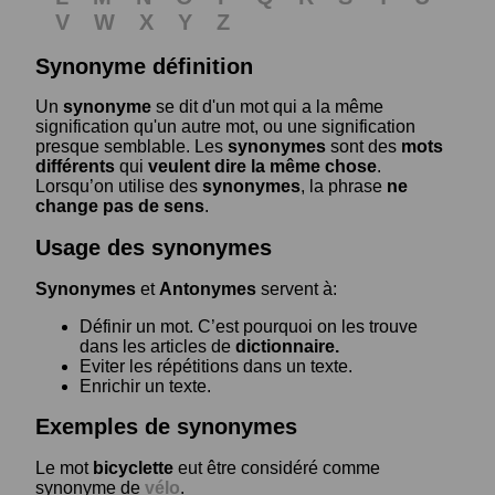
V
W
X
Y
Z
Synonyme définition
Un
synonyme
se dit d'un mot qui a la même
signification qu'un autre mot, ou une signification
presque semblable. Les
synonymes
sont des
mots
différents
qui
veulent dire la même chose
.
Lorsqu’on utilise des
synonymes
, la phrase
ne
change pas de sens
.
Usage des synonymes
Synonymes
et
Antonymes
servent à:
Définir un mot. C’est pourquoi on les trouve
dans les articles de
dictionnaire.
Eviter les répétitions dans un texte.
Enrichir un texte.
Exemples de synonymes
Le mot
bicyclette
eut être considéré comme
synonyme de
vélo
.