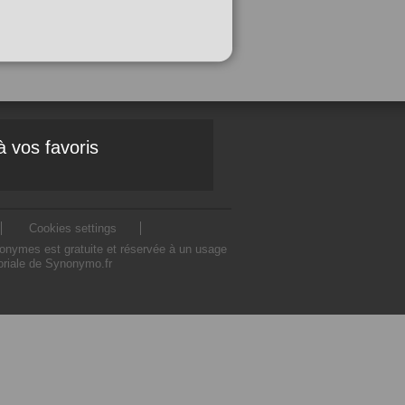
à vos favoris
Cookies settings
nonymes est gratuite et réservée à un usage
toriale de Synonymo.fr