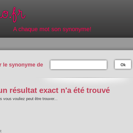
A chaque mot son synonyme!
r le synonyme de
Ok
n résultat exact n'a été trouvé
 vous vouliez peut être trouver...
t