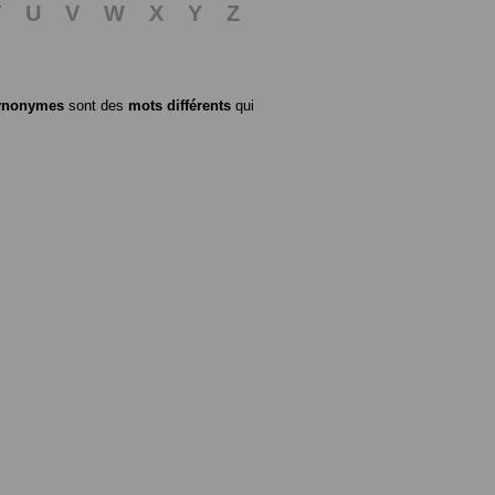
T
U
V
W
X
Y
Z
ynonymes
sont des
mots différents
qui