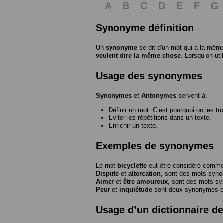
A
B
C
D
E
F
G
Synonyme définition
Un
synonyme
se dit d'un mot qui a la même
veulent dire la même chose
. Lorsqu’on ut
Usage des synonymes
Synonymes
et
Antonymes
servent à:
Définir un mot. C’est pourquoi on les tr
Eviter les répétitions dans un texte.
Enrichir un texte.
Exemples de synonymes
Le mot
bicyclette
eut être considéré com
Dispute
et
altercation
, sont des mots syn
Aimer
et
être amoureux
, sont des mots s
Peur
et
inquiétude
sont deux synonymes que
Usage d’un dictionnaire 