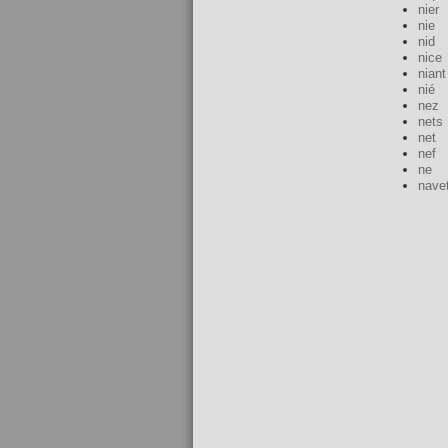
nier
nie
nid
nice
niant
nié
nez
nets
net
nef
ne
nave