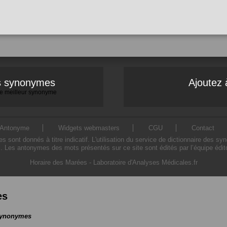
es synonymes
Ajoutez 
 le meilleur synonyme
Antonyme
Widgets webmasters
CGU
Contact
ont donnés à titre indicatif. L'utilisation du service de dictionnaire des sy
. Les antonymes des mots présentés sur ce site sont édités par l’équipe édi
Horaire des Marées
-
Laboratoire d'Analyses Médicales.fr
es
 synonymes