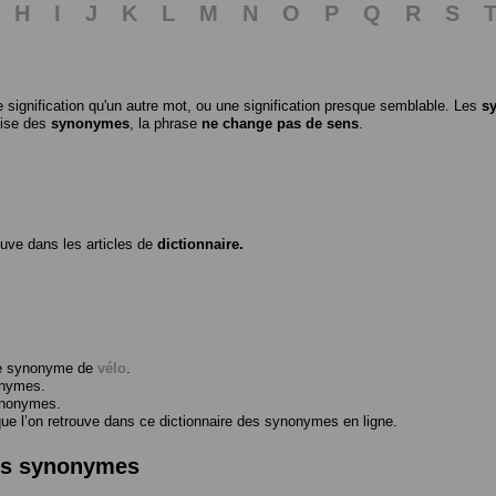
H
I
J
K
L
M
N
O
P
Q
R
S
 signification qu'un autre mot, ou une signification presque semblable. Les
s
ilise des
synonymes
, la phrase
ne change pas de sens
.
ouve dans les articles de
dictionnaire.
me synonyme de
vélo
.
onymes.
ynonymes.
 l’on retrouve dans ce dictionnaire des synonymes en ligne.
des synonymes