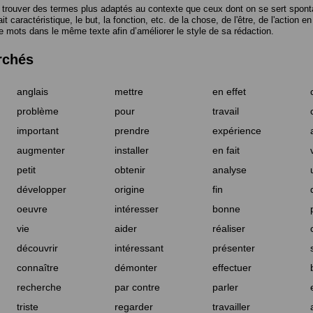
trouver des termes plus adaptés au contexte que ceux dont on se sert spont
t caractéristique, le but, la fonction, etc. de la chose, de l'être, de l'action e
e mots dans le même texte afin d’améliorer le style de sa rédaction.
rchés
anglais
mettre
en effet
problème
pour
travail
important
prendre
expérience
augmenter
installer
en fait
petit
obtenir
analyse
développer
origine
fin
oeuvre
intéresser
bonne
vie
aider
réaliser
découvrir
intéressant
présenter
connaître
démonter
effectuer
recherche
par contre
parler
triste
regarder
travailler