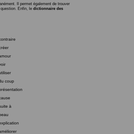
anément. Il permet également de trouver
n question. Enfin, le
dictionnaire des
contraire
créer
amour
voir
utiliser
du coup
présentation
cause
suite à
beau
explication
améliorer