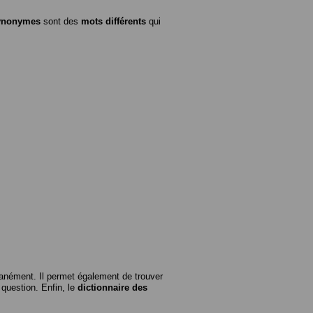
ynonymes
sont des
mots différents
qui
anément. Il permet également de trouver
n question. Enfin, le
dictionnaire des