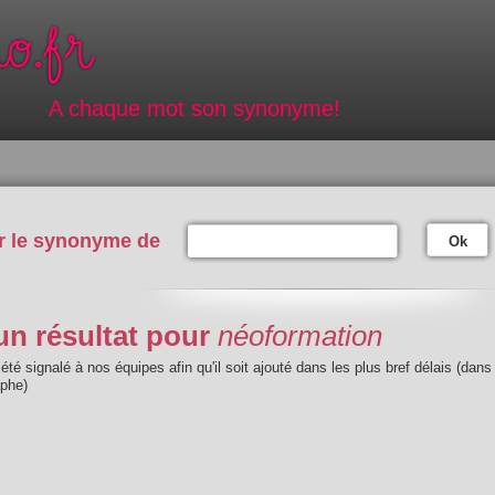
A chaque mot son synonyme!
r le synonyme de
Ok
n résultat pour
néoformation
été signalé à nos équipes afin qu'il soit ajouté dans les plus bref délais (dans
aphe)