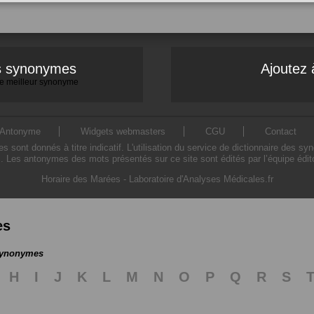
es synonymes
Ajoutez 
 le meilleur synonyme
Antonyme
Widgets webmasters
CGU
Contact
ont donnés à titre indicatif. L'utilisation du service de dictionnaire des sy
. Les antonymes des mots présentés sur ce site sont édités par l’équipe édi
Horaire des Marées
-
Laboratoire d'Analyses Médicales.fr
es
 synonymes
H
I
J
K
L
M
N
O
P
Q
R
S