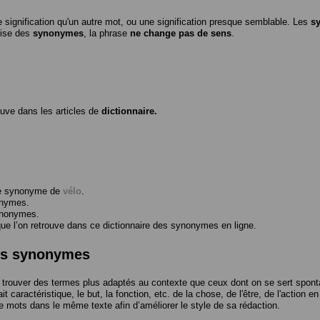
 signification qu'un autre mot, ou une signification presque semblable. Les
s
ilise des
synonymes
, la phrase
ne change pas de sens
.
ouve dans les articles de
dictionnaire.
me synonyme de
vélo
.
onymes.
ynonymes.
 l’on retrouve dans ce dictionnaire des synonymes en ligne.
des synonymes
trouver des termes plus adaptés au contexte que ceux dont on se sert spont
t caractéristique, le but, la fonction, etc. de la chose, de l'être, de l'action e
e mots dans le même texte afin d’améliorer le style de sa rédaction.