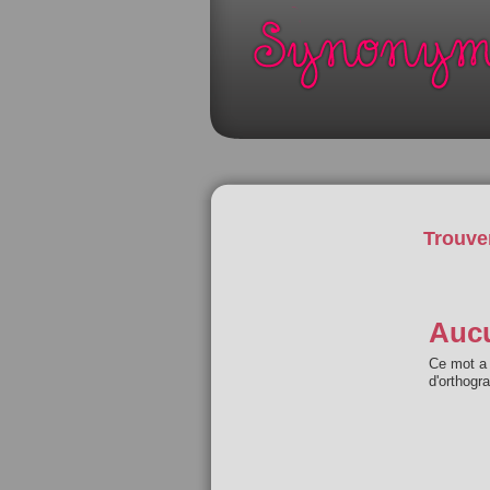
Trouve
Aucu
Ce mot a 
d'orthogr