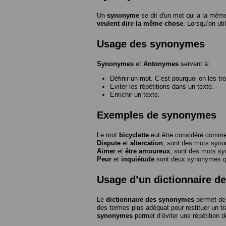
Un
synonyme
se dit d'un mot qui a la même
veulent dire la même chose
. Lorsqu’on ut
Usage des synonymes
Synonymes
et
Antonymes
servent à:
Définir un mot. C’est pourquoi on les tr
Eviter les répétitions dans un texte.
Enrichir un texte.
Exemples de synonymes
Le mot
bicyclette
eut être considéré com
Dispute
et
altercation
, sont des mots syn
Aimer
et
être amoureux
, sont des mots s
Peur
et
inquiétude
sont deux synonymes que
Usage d’un dictionnaire 
Le
dictionnaire des synonymes
permet de 
des termes plus adéquat pour restituer un trai
synonymes
permet d’éviter une répétition d