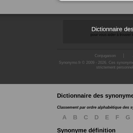
Dictionnaire d
pour vous aider à trouver
Conjugaison
Synonymo.fr © 2009 - 2026. Ces synonymes s
strictement personnel
Dictionnaire des synonym
Classement par ordre alphabétique des
A
B
C
D
E
F
G
Synonyme définition