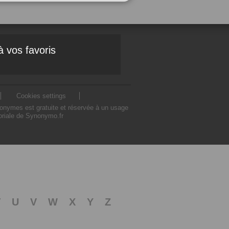
à vos favoris
Cookies settings
nonymes est gratuite et réservée à un usage
toriale de Synonymo.fr
T
U
V
W
X
Y
Z