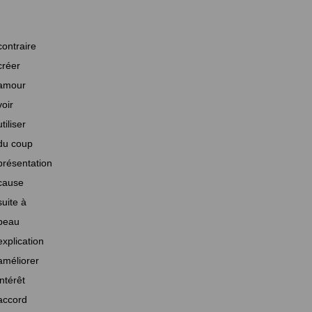
contraire
créer
amour
voir
utiliser
du coup
présentation
cause
suite à
beau
explication
améliorer
intérêt
accord