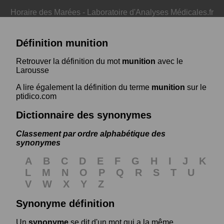
Horaire des Marées
-
Laboratoire d'Analyses Médicales.fr
Définition munition
Retrouver la définition du mot
munition
avec le
Larousse
A lire également la définition du terme
munition
sur le
ptidico.com
Dictionnaire des synonymes
Classement par ordre alphabétique des
synonymes
A
B
C
D
E
F
G
H
I
J
K
L
M
N
O
P
Q
R
S
T
U
V
W
X
Y
Z
Synonyme définition
Un
synonyme
se dit d'un mot qui a la même