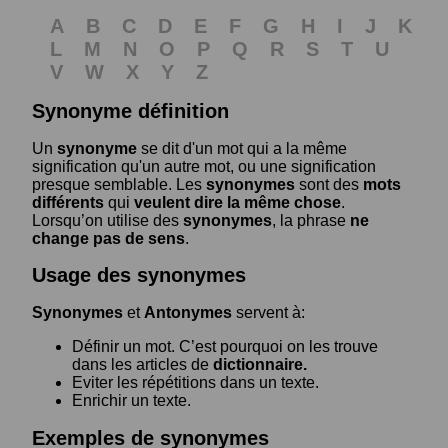
A
B
C
D
E
F
G
H
I
J
K
L
M
N
O
P
Q
R
S
T
U
V
W
X
Y
Z
Synonyme définition
Un
synonyme
se dit d'un mot qui a la même
signification qu'un autre mot, ou une signification
presque semblable. Les
synonymes
sont des
mots
différents
qui
veulent dire la même chose
.
Lorsqu’on utilise des
synonymes
, la phrase
ne
change pas de sens
.
Usage des synonymes
Synonymes
et
Antonymes
servent à:
Définir un mot. C’est pourquoi on les trouve
dans les articles de
dictionnaire.
Eviter les répétitions dans un texte.
Enrichir un texte.
Exemples de synonymes