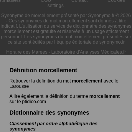
ebmasters
CGU
Contact
Cookies
settings
Synonyme de morcellement présenté par Synonymo.fr © 2026
- Ces synonymes du mot morcellement sont donnés à titre
indicatif. L'utilisation du service de dictionnaire des synonymes
morcellement est gratuite et réservée à un usage strictement
personnel. Les synonymes du mot morcellement présentés sur
ce site sont édités par l’équipe éditoriale de synonymo.fr
Horaire des Marées
-
Laboratoire d'Analyses Médicales.fr
Définition morcellement
Retrouver la définition du mot
morcellement
avec le
Larousse
A lire également la définition du terme
morcellement
sur le ptidico.com
Dictionnaire des synonymes
Classement par ordre alphabétique des
synonymes